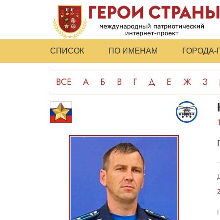
СПИСОК
ПО ИМЕНАМ
ГОРОДА-
ВСЕ
А
Б
В
Г
Д
Е
Ж
З