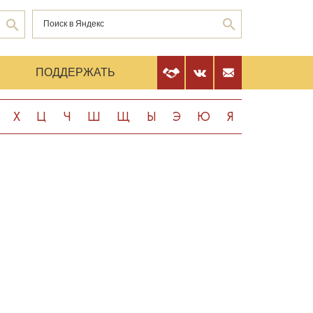
Е
ПОДДЕРЖАТЬ
Х
Ц
Ч
Ш
Щ
Ы
Э
Ю
Я