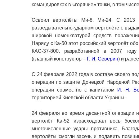
командировках в «горячие» точки, в том числ
Освоил вертолёты Ми-8, Ми-24. С 2013 
разведывательно-ударном вертолёте с выда
широкой номенклатурой средств поражени
Наряду с Ка-50 этот российский вертолёт об
КАС-37-800, разработанной в 2007 году
(главный конструктор –
Г. И. Северин
) и ран
С 24 февраля 2022 года в составе своего п
операции по защите Донецкой Народной Рес
операции совместно с капитаном
И. Н. Б
территорией Киевской области Украины.
24 февраля во время десантной операции н
вертолёт Ка-52 израсходовал весь бое
многочисленные удары противника. Благод
вертолёты смогли засечь и подавить позиц