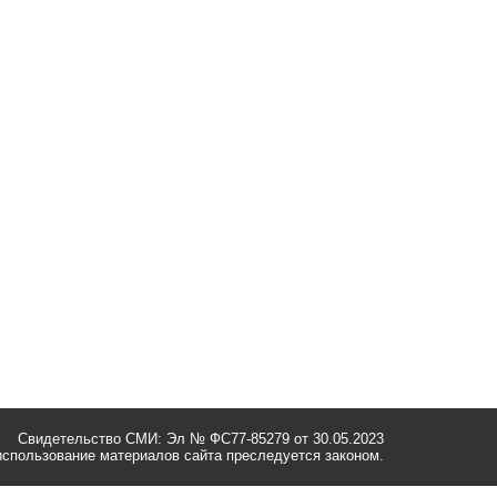
Свидетельство СМИ: Эл № ФС77-85279 от 30.05.2023
спользование материалов сайта преследуется законом.