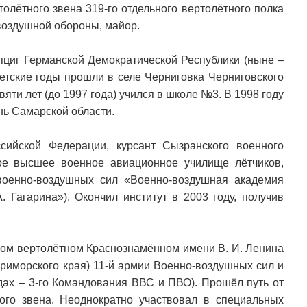
олётного звена 319-го отдельного вертолётного полка
воздушной обороны, майор.
пциг Германской Демократической Республики (ныне –
Детские годы прошли в селе Черниговка Черниговского
вяти лет (до 1997 года) учился в школе №3. В 1998 году
ь Самарской области.
ийской Федерации, курсант Сызранского военного
ое высшее военное авиационное училище лётчиков,
военно-воздушных сил «Военно-воздушная академия
 Гагарина»). Окончил институт в 2003 году, получив
ьном вертолётном Краснознамённом имени В. И. Ленина
Приморского края) 11-й армии Военно-воздушных сил и
дах – 3-го Командования ВВС и ПВО). Прошёл путь от
ого звена. Неоднократно участвовал в специальных