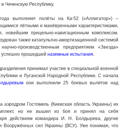
е в Чеченскую Республику.
года выполняет полёты на Ка-52 («Аллигатор») –
ющимися лётными и манёвренными характеристиками,
я, новейшим прицельно-навигационным комплексом.
орудован также катапультно-амортизационной системой
 научно-производственным предприятием «Звезда»
ее успешно прошедшей
наземные испытания
.
одразделения принимал участие в специальной военной
публики и Луганской Народной Республики. С начала
олдыревым
они выполнили 25 боевых вылетов над
а аэродром Гостомель (Киевская область Украины) их
комплект, но не вышел из боя и принял на себя
аря действиям командира И. Н. Болдырева, другие
ии Вооружённых сил Украины (ВСУ). Уже понимая, что