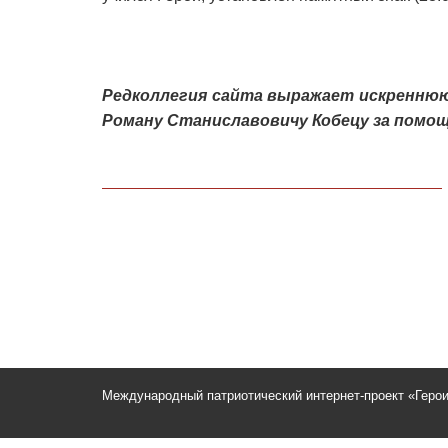
Редколлегия сайта выражает искренню
Роману Станиславовичу Кобецу за помощ
Международный патриотический интернет-проект «Геро