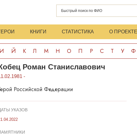
ГЕРОИ
КНИГИ
СТАТИСТИКА
О ПРОЕКТ
И
Й
К
Л
М
Н
О
П
Р
С
Т
У
Ф
Кобец Роман Станиславович
11.02.1981 -
Герой Российской Федерации
ДАТЫ УКАЗОВ
21.04.2022
ПАМЯТНИКИ