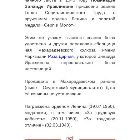
чайного листа в 1949 году
Ломинадзе
Зинаиде Ираклиевне
присвоено звание
Героя Социалистического Труда с
вручением ордена Ленина и золотой
медали «Серп и Молот».
Этим же указом высокого звания была
удостоена и другая передовая сборщица
чая махарадзевского колхоза имени
Чарквиани
Роза Дарчия
, у которой Зинаида
Ираклиевна первоначально была
наставницей.
Проживала в Махарадзевском районе
(ныне – Озургетский муниципалитет). Дата
её кончины не установлена.
Награждена орденом Ленина (19.07.1950),
медалями, в том числе «За трудовую
доблесть» (20.11.1950), «За трудовое
отличие» (02.03.1949).