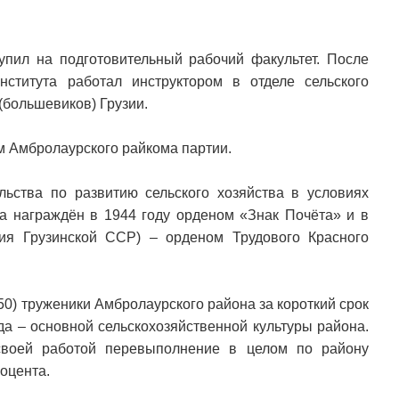
упил на подготовительный рабочий факультет. После
нститута работал инструктором в отделе сельского
(большевиков) Грузии.
м Амбролаурского райкома партии.
ьства по развитию сельского хозяйства в условиях
а награждён в 1944 году орденом «Знак Почёта» и в
ния Грузинской ССР) – орденом Трудового Красного
50) труженики Амбролаурского района за короткий срок
да – основной сельскохозяйственной культуры района.
своей работой перевыполнение в целом по району
оцента.