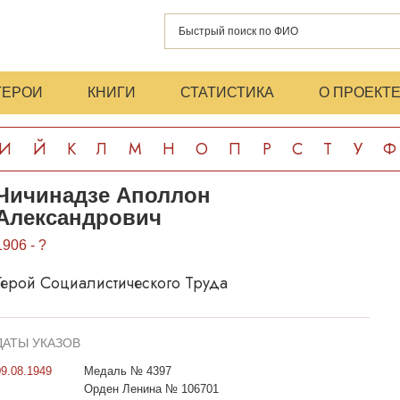
ГЕРОИ
КНИГИ
СТАТИСТИКА
О ПРОЕКТ
И
Й
К
Л
М
Н
О
П
Р
С
Т
У
Ф
Чичинадзе Аполлон
Александрович
1906 - ?
Герой Социалистического Труда
ДАТЫ УКАЗОВ
09.08.1949
Медаль № 4397
Орден Ленина № 106701