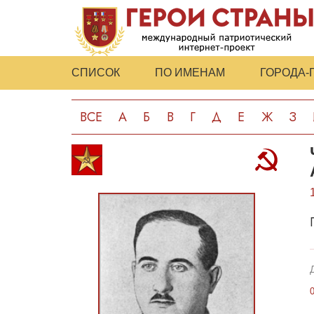
СПИСОК
ПО ИМЕНАМ
ГОРОДА-
ВСЕ
А
Б
В
Г
Д
Е
Ж
З