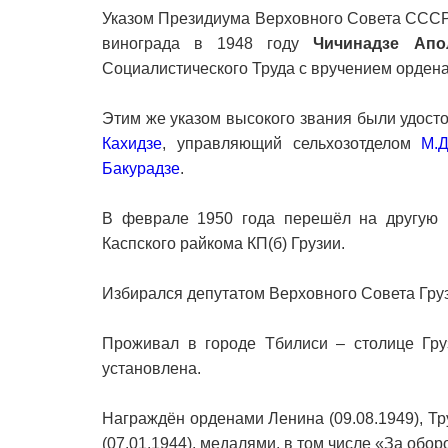
Указом Президиума Верховного Совета СССР 
винограда в 1948 году
Чичинадзе Апо
Социалистического Труда с вручением ордена
Этим же указом высокого звания были удос
Кахидзе
, управляющий сельхозотделом
М.
Бакурадзе
.
В феврале 1950 года перешёл на другую р
Каспского райкома КП(б) Грузии.
Избирался депутатом Верховного Совета Груз
Проживал в городе Тбилиси – столице Гру
установлена.
Награждён орденами Ленина (09.08.1949), Тр
(07.01.1944), медалями, в том числе «За оборо