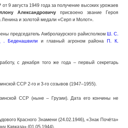
от 9 августа 1949 года за получение высоких урожаев
ллону Александровичу
присвоено звание Героя
 Ленина и золотой медали «Серп и Молот».
тоены председатель Амбролаурского райисполком
Ш. С.
Д . Беденашвили
и главный агроном района
П. К.
аботу, с декабря того же года – первый секретарь
инской ССР 2-го и 3-го созывов (1947–1955).
зинской ССР (ныне – Грузии). Дата его кончины не
удового Красного Знамени (24.02.1946), «Знак Почёта»
ну Кавказа» (01.05.1944).