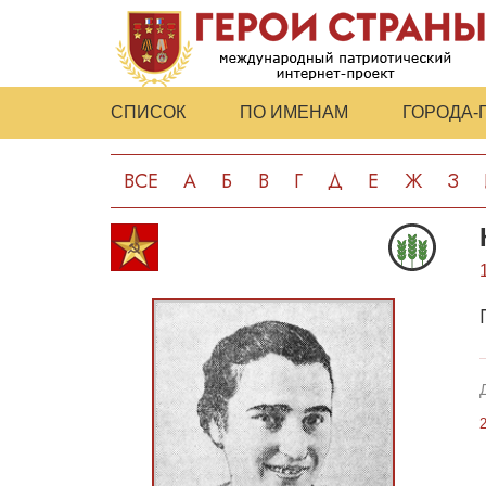
СПИСОК
ПО ИМЕНАМ
ГОРОДА-
ВСЕ
А
Б
В
Г
Д
Е
Ж
З