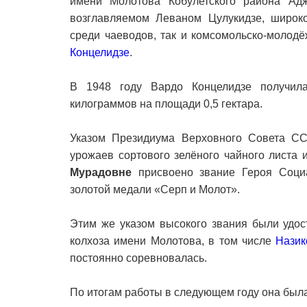
имени Молотова Кобулетского района Ад
возглавляемом Леваном Цулукидзе, широко
среди чаеводов, так и комсомольско-молод
Концелидзе
.
В 1948 году Вардо Концелидзе получила
килограммов на площади 0,5 гектара.
Указом Президиума Верховного Совета СС
урожаев сортового зелёного чайного листа 
Мурадовне
присвоено звание Героя Социа
золотой медали «Серп и Молот».
Этим же указом высокого звания были удос
колхоза имени Молотова, в том числе
Назик
постоянно соревновалась.
По итогам работы в следующем году она был