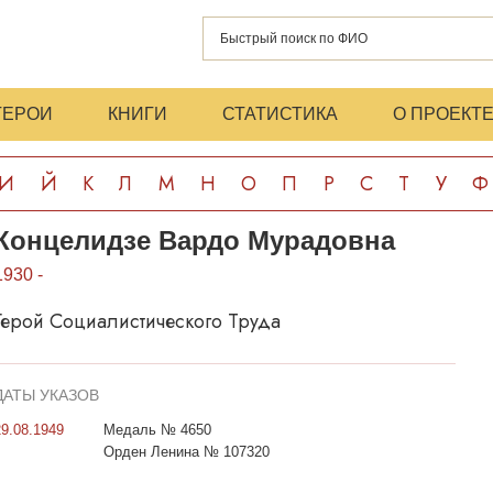
ГЕРОИ
КНИГИ
СТАТИСТИКА
О ПРОЕКТ
И
Й
К
Л
М
Н
О
П
Р
С
Т
У
Ф
Концелидзе Вардо Мурадовна
1930 -
Герой Социалистического Труда
ДАТЫ УКАЗОВ
29.08.1949
Медаль № 4650
Орден Ленина № 107320