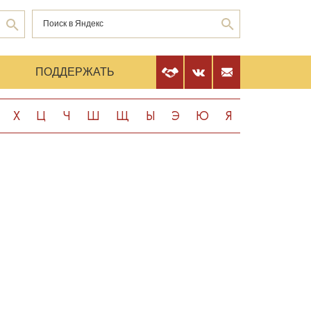
Е
ПОДДЕРЖАТЬ
Х
Ц
Ч
Ш
Щ
Ы
Э
Ю
Я