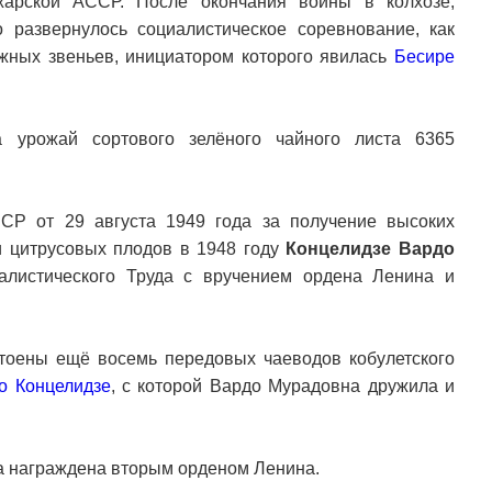
жарской АССР. После окончания войны в колхозе,
 развернулось социалистическое соревнование, как
ёжных звеньев, инициатором которого явилась
Бесире
 урожай сортового зелёного чайного листа 6365
СР от 29 августа 1949 года за получение высоких
и цитрусовых плодов в 1948 году
Концелидзе Вардо
листического Труда с вручением ордена Ленина и
тоены ещё восемь передовых чаеводов кобулетского
о Концелидзе
, с которой Вардо Мурадовна дружила и
а награждена вторым орденом Ленина.