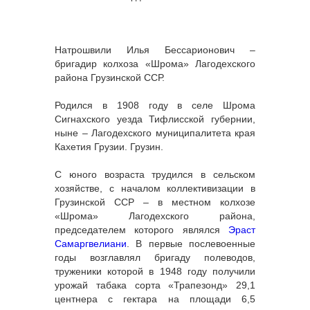
Натрошвили Илья Бессарионович –
бригадир колхоза «Шрома» Лагодехского
района Грузинской ССР.
Родился в 1908 году в селе Шрома
Сигнахского уезда Тифлисской губернии,
ныне – Лагодехского муниципалитета края
Кахетия Грузии. Грузин.
С юного возраста трудился в сельском
хозяйстве, с началом коллективизации в
Грузинской ССР – в местном колхозе
«Шрома» Лагодехского района,
председателем которого являлся
Эраст
Самаргвелиани
. В первые послевоенные
годы возглавлял бригаду полеводов,
труженики которой в 1948 году получили
урожай табака сорта «Трапезонд» 29,1
центнера с гектара на площади 6,5