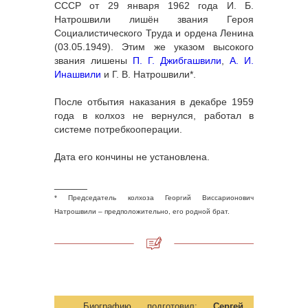
СССР от 29 января 1962 года И. Б.
Натрошвили лишён звания Героя
Социалистического Труда и ордена Ленина
(03.05.1949). Этим же указом высокого
звания лишены
П. Г. Джибгашвили
,
А. И.
Инашвили
и Г. В. Натрошвили*.
После отбытия наказания в декабре 1959
года в колхоз не вернулся, работал в
системе потребкооперации.
Дата его кончины не установлена.
______
* Председатель колхоза Георгий Виссарионович
Натрошвили – предположительно, его родной брат.
Биографию подготовил:
Сергей