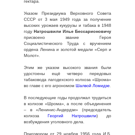
гектара.
Указом Президиума Верховного Совета
СССР от 3 мая 1949 года за получение
высоких урожаев кукурузы и табака в 1948
году
Натрошвили Илье Бессарионовичу
присвоено звание Героя
Социалистического Труда с вручением
ордена Ленина и золотой медали «Серп и
Молот».
Этим же указом высокого звания были
удостоены ещё четверо передовых
табаковода лагодехского колхоза «Шрома»
во главе с его агрономом
Шалвой Ломидзе
.
В последующие годы продолжал трудиться
в колхозе «Шрома», а после объединения
– в «Ленинис-Андердзи» (председатель
колхоза
Георгий Натрошвили
) до
возбуждения уголовного дела.
Приговором от 29 ноября 1956 года И.Б.