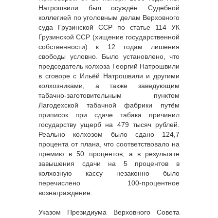
Натрошвили был осуждён Судебной
коллегией по уголовным делам Верховного
суда Грузинской ССР по статье 114 УК
Грузинской ССР (хищение государственной
собственности) к 12 годам лишения
свободы условно. Было установлено, что
председатель колхоза Георгий Натрошвили
в сговоре с Ильёй Натрошвили и другими
колхозниками, а также заведующим
табачно-заготовительным пунктом
Лагодехской табачной фабрики путём
приписок при сдаче табака причинил
государству ущерб на 479 тысяч рублей.
Реально колхозом было сдано 124,7
процента от плана, что соответствовало на
премию в 50 процентов, а в результате
завышения сдачи на 5 процентов в
колхозную кассу незаконно было
перечислено 100-процентное
вознаграждение.
Указом Президиума Верховного Совета