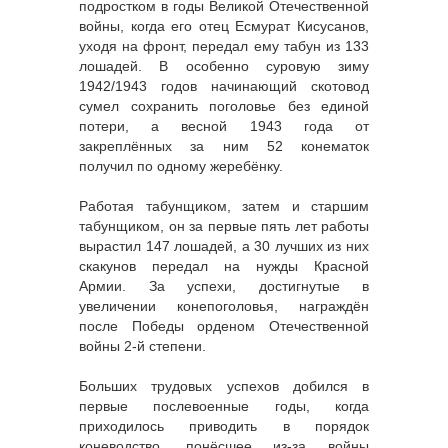
подростком в годы Великой Отечественной
войны, когда его отец Есмурат Кисусанов,
уходя на фронт, передал ему табун из 133
лошадей. В особенно суровую зиму
1942/1943 годов начинающий скотовод
сумел сохранить поголовье без единой
потери, а весной 1943 года от
закреплённых за ним 52 конематок
получил по одному жеребёнку.
Работая табунщиком, затем и старшим
табунщиком, он за первые пять лет работы
вырастил 147 лошадей, а 30 лучших из них
скакунов передал на нужды Красной
Армии. За успехи, достигнутые в
увеличении конепоголовья, награждён
после Победы орденом Отечественной
войны 2-й степени.
Больших трудовых успехов добился в
первые послевоенные годы, когда
приходилось приводить в порядок
коневодство, понёсшее из-за войны