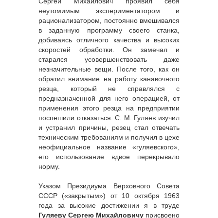
Сергей Михайлович проявил себя
неутомимым экспериментатором и
рационализатором, постоянно вмешивался
в заданную программу своего станка,
добиваясь отличного качества и высоких
скоростей обработки. Он замечал и
старался усовершенствовать даже
незначительные вещи. После того, как он
обратил внимание на работу канавочного
резца, который не справлялся с
предназначенной для него операцией, от
применения этого резца на предприятии
поспешили отказаться. С. М. Гуляев изучил
и устранил причины, резец стал отвечать
техническим требованиям и получил в цехе
неофициальное название «гуляевского»,
его использование вдвое перекрывало
норму.
Указом Президиума Верховного Совета
СССР («закрытым») от 10 октября 1963
года за высокие достижении я в труде
Гуляеву Сергею Михайловичу
присвоено