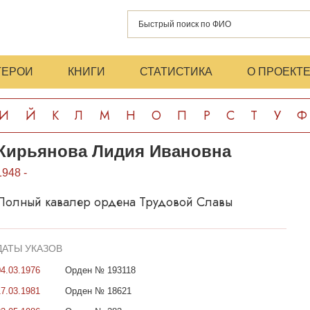
ГЕРОИ
КНИГИ
СТАТИСТИКА
О ПРОЕКТ
И
Й
К
Л
М
Н
О
П
Р
С
Т
У
Ф
Кирьянова Лидия Ивановна
1948 -
Полный кавалер ордена Трудовой Славы
ДАТЫ УКАЗОВ
04.03.1976
Орден № 193118
17.03.1981
Орден № 18621