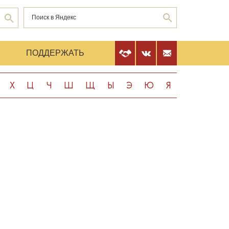
Е
ПОДДЕРЖАТЬ
Х
Ц
Ч
Ш
Щ
Ы
Э
Ю
Я