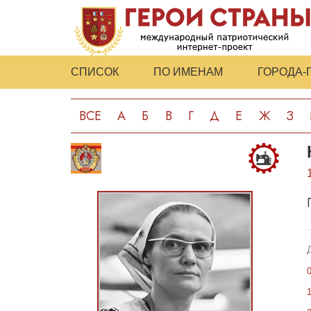
СПИСОК
ПО ИМЕНАМ
ГОРОДА-
ВСЕ
А
Б
В
Г
Д
Е
Ж
З