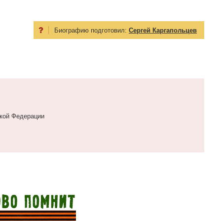
Биографию подготовил:
Сергей Каргапольцев
ской Федерации