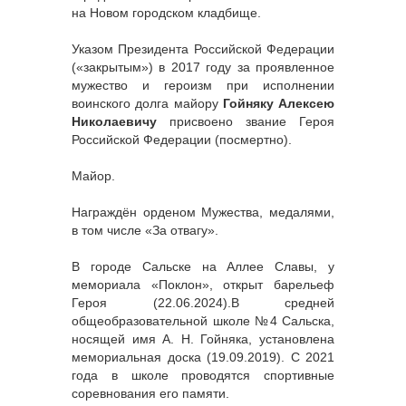
на Новом городском кладбище.
Указом Президента Российской Федерации
(«закрытым») в 2017 году за проявленное
мужество и героизм при исполнении
воинского долга майору
Гойняку Алексею
Николаевичу
присвоено звание Героя
Российской Федерации (посмертно).
Майор.
Награждён орденом Мужества, медалями,
в том числе «За отвагу».
В городе Сальске на Аллее Славы, у
мемориала «Поклон», открыт барельеф
Героя (22.06.2024).В средней
общеобразовательной школе №4 Сальска,
носящей имя А. Н. Гойняка, установлена
мемориальная доска (19.09.2019). С 2021
года в школе проводятся спортивные
соревнования его памяти.