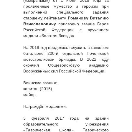
(«закрытым») от 1 июня 2015 года за
проявленные мужество и героизм при
выполнении специального задания
старшему лейтенанту
Романову Виталию
Вячеславовичу
присвоено звание Героя
Российской Федерации с вручением
медали «Золотая Звезда».
На 2018 год продолжал служить в танковом
батальоне 200-й отдельной Печенгской
мотострелковой бригады. В 2022 году
окончил Общевойсковую академию
Вооружённых сил Российской Федерации.
Воинские звания:
капитан (2015).
майор.
Награждён медалями.
3 февраля 2017 года на здании
образовательного учреждения
«Таврическая школа» Таврического