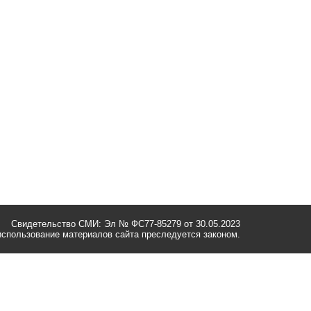
Свидетельство СМИ: Эл № ФС77-85279 от 30.05.2023
спользование материалов сайта преследуется законом.