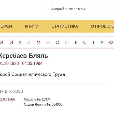
ГЕРОИ
КНИГИ
СТАТИСТИКА
О ПРОЕКТ
И
Й
К
Л
М
Н
О
П
Р
С
Т
У
Ф
Керебаев Бляль
01.10.1928 - 04.03.1994
Герой Социалистического Труда
ДАТЫ УКАЗОВ
22.03.1966
Медаль № 11304
Орден Ленина № 354006