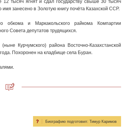
е 12 тысяч ягнят и сдал государству свыше 30 тысяч
 имя занесено в Золотую книгу почёта Казахской ССР.
ого обкома и Маркакольского райкома Компартии
ного Совета депутатов трудящихся.
(ныне Курчумского) района Восточно-Казахстанской
 года. Похоронен на кладбище села Буран.
алями.
Биографию подготовил:
Тимур Каримов