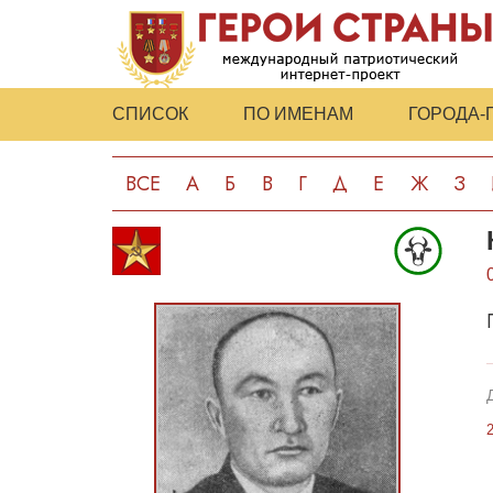
СПИСОК
ПО ИМЕНАМ
ГОРОДА-
ВСЕ
А
Б
В
Г
Д
Е
Ж
З