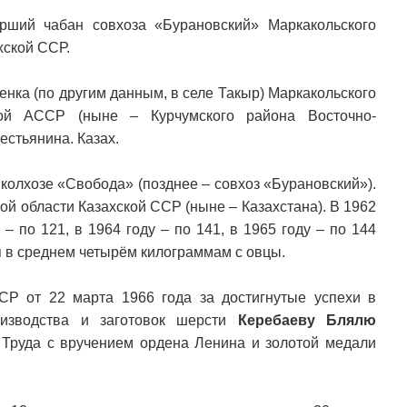
рший чабан совхоза «Бурановский» Маркакольского
хской ССР.
енка (по другим данным, в селе Такыр) Маркакольского
кой АССР (ныне – Курчумского района Восточно-
естьянина. Казах.
 колхозе «Свобода» (позднее – совхоз «Бурановский»).
ой области Казахской ССР (ныне – Казахстана). В 1962
 – по 121, в 1964 году – по 141, в 1965 году – по 144
ся в среднем четырём килограммам с овцы.
Р от 22 марта 1966 года за достигнутые успехи в
оизводства и заготовок шерсти
Керебаеву Блялю
 Труда с вручением ордена Ленина и золотой медали