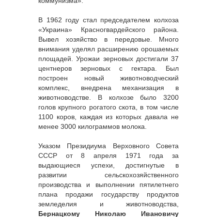
коммунизма».
В 1962 году стал председателем колхоза
«Украина» Красногвардейского района.
Вывел хозяйство в передовые. Много
внимания уделял расширению орошаемых
площадей. Урожаи зерновых достигали 37
центнеров зерновых с гектара. Был
построен новый животноводческий
комплекс, внедрена механизация в
животноводстве. В колхозе было 3200
голов крупного рогатого скота, в том числе
1100 коров, каждая из которых давала не
менее 3000 килограммов молока.
Указом Президиума Верховного Совета
СССР от 8 апреля 1971 года за
выдающиеся успехи, достигнутые в
развитии сельскохозяйственного
производства и выполнении пятилетнего
плана продажи государству продуктов
земледелия и животноводства,
Бернацкому Николаю Ивановичу