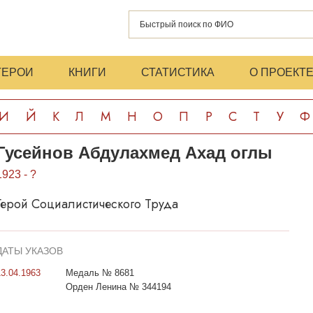
ГЕРОИ
КНИГИ
СТАТИСТИКА
О ПРОЕКТ
И
Й
К
Л
М
Н
О
П
Р
С
Т
У
Ф
Гусейнов Абдулахмед Ахад оглы
1923 - ?
Герой Социалистического Труда
ДАТЫ УКАЗОВ
13.04.1963
Медаль № 8681
Орден Ленина № 344194