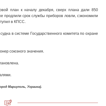
овой план к началу декабря, сверх плана дали 850
кже продлили срок службы приборов ловли, сэкономили
ступил в КПСС.
судна в системе Государственного комитета по охране
ионер союзного значения.
тановлена.
алями.
род Мариуполь, Украина).