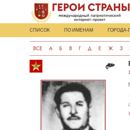
СПИСОК
ПО ИМЕНАМ
ГОРОДА-
ВСЕ
А
Б
В
Г
Д
Е
Ж
З