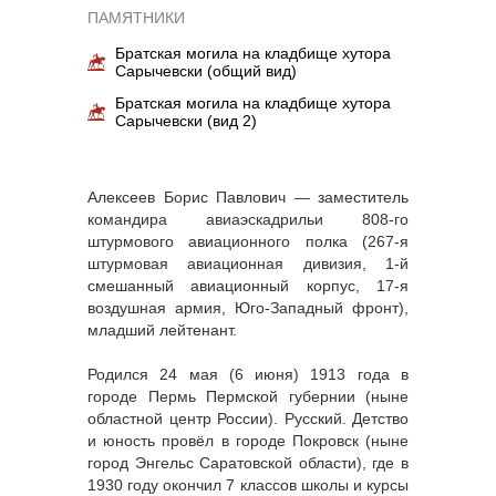
ПАМЯТНИКИ
Братская могила на кладбище хутора
Сарычевски (общий вид)
Братская могила на кладбище хутора
Сарычевски (вид 2)
Алексеев Борис Павлович — заместитель
командира авиаэскадрильи 808-го
штурмового авиационного полка (267-я
штурмовая авиационная дивизия, 1-й
смешанный авиационный корпус, 17-я
воздушная армия, Юго-Западный фронт),
младший лейтенант.
Родился 24 мая (6 июня) 1913 года в
городе Пермь Пермской губернии (ныне
областной центр России). Русский. Детство
и юность провёл в городе Покровск (ныне
город Энгельс Саратовской области), где в
1930 году окончил 7 классов школы и курсы