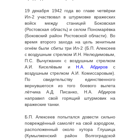
19 декабря 1942 года во главе четвёрки
Ил-2 участвовал в штурмовке вражеских
войск между станицей Боковская
(Ростовская область) и селом Пономарёвка
(Боковский район Ростовской области). Во
время второго захода на цель зенитным
огнём были сбиты три Ил-2 (Б.П. Алексеев
с воздушным стрелком И.Н. Нелюдимовым,
П.С. Вычугжанин с воздушным стрелком
А.И. Киселёвым и
Н.А. Абдиров
с
воздушным стрелком А.И. Комиссаровым).
По свидетельству единственного
вернувшегося из того боевого вылета
лётчика А.Д. Писанко, Н.А. Абдиров
направил свой горящий штурмовик на
вражеские танки.
Б.П. Алексеев попытался довести сильно
повреждённый самолёт на свой аэродром,
расположенный около хутора Глушица
(Кумылженский район Волгоградской