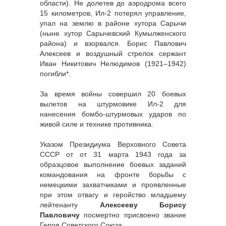
области). Не долетев до аэродрома всего
15 километров, Ил-2 потерял управление,
упал на землю в районе хутора Сарычи
(ныне хутор Сарычевский Кумылженского
района) и взорвался. Борис Павлович
Алексеев и воздушный стрелок сержант
Иван Никитович Нелюдимов (1921–1942)
погибли*.
За время войны совершил 20 боевых
вылетов на штурмовике Ил-2 для
нанесения бомбо-штурмовых ударов по
живой силе и технике противника.
Указом Президиума Верховного Совета
СССР от от 31 марта 1943 года за
образцовое выполнение боевых заданий
командования на фронте борьбы с
немецкими захватчиками и проявленные
при этом отвагу и геройство младшему
лейтенанту
Алексееву Борису
Павловичу
посмертно присвоено звание
Героя Советского Союза