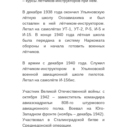
– курсы лётчиков-инструкторов при нём.
В декабре 1938 года окончил Ульяновскую
лётную школу Осоавиахима и был
оставлен в ней лётчиком-инструктором.
Летал на самолётах УТ-1, УТ-2, Р-5, И-5 и
И-15. В конце 1940 года лётная школа
была передана в систему Наркомата
обороны и начала готовить военных
лётчиков.
В армии с декабря 1940 года. Служил
лётчиком-инструктором в Ульяновской
военной авиационной школе пилотов.
Летал на самолёте И-15бис.
Участник Великой Отечественной войны: с
октября 1942 – заместитель командира
авиаэскадрильи 808-го штурмового
авиационного полка. Воевал на Юго-
Западном фронте (ноябрь – декабрь 1942).
Участвовал в Сталинградской битве и
Среднедонской операции.