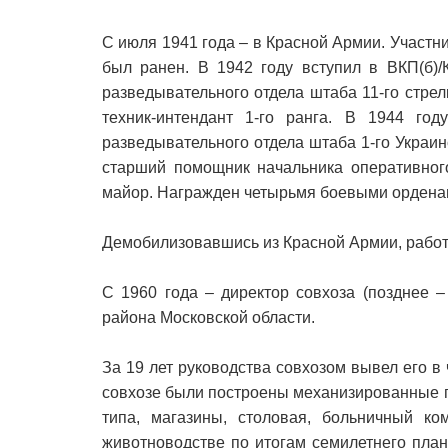
С июля 1941 года – в Красной Армии. Участн
был ранен. В 1942 году вступил в ВКП(б)
разведывательного отдела штаба 11-го стрел
техник-интендант 1-го ранга. В 1944 го
разведывательного отдела штаба 1-го Украин
старший помощник начальника оперативного
майор. Награжден четырьмя боевыми ордена
Демобилизовавшись из Красной Армии, работ
С 1960 года – директор совхоза (позднее 
района Московской области.
За 19 лет руководства совхозом вывел его в 
совхозе были построены механизированные 
типа, магазины, столовая, больничный ко
животноводстве по итогам семилетнего план