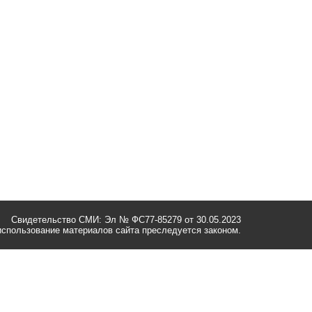
Свидетельство СМИ: Эл № ФС77-85279 от 30.05.2023
спользование материалов сайта преследуется законом.