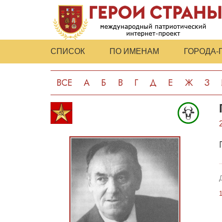
СПИСОК
ПО ИМЕНАМ
ГОРОДА-
ВСЕ
А
Б
В
Г
Д
Е
Ж
З