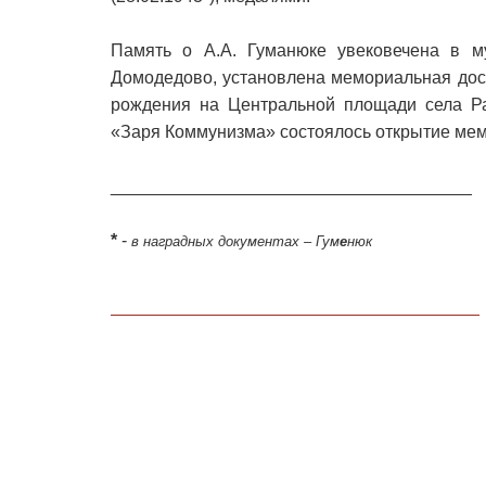
Память о А.А. Гуманюке увековечена в м
Домодедово, установлена мемориальная доска
рождения на Центральной площади села Ра
«Заря Коммунизма» состоялось открытие мем
_____________________________________
*
-
в наградных документах – Гум
е
нюк