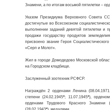
Знамени, а по итогам восьмой пятилетки – о
Указом Президиума Верховного Совета СС
достигнутые во Всесоюзном социалистическ
выполнении заданий девятой пятилетки и п
продажи государству продуктов земледел
присвоено звание Героя Социалистического
«Серп и Молот».
Жил в городе Домодедово Московской облас
на Городском кладбище.
Заслуженный зоотехник РСФСР.
Награждён 2 орденами Ленина (08.04.1971;
степени (24.02.1945
*
; 11.07.1945
*
), ордено
орденами Трудового Красного Знамени (0
(28.02.1943
*
), медалями.