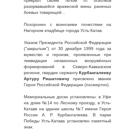
прикрыл своим телом от осколков
разорвавшейся вражеской мины раненых
боевых товарищей...
Похоронен с воинскими почестями на
Нагорном кладбище города Усть-Катав.
Указом Президента Российской Федерации
("закрытым") от 30 декабря 1999 года за
мужество и героизм, проявленные при
ликвидации незаконных вооружённых
формирований в Северо-Кавказском
регионе, гвардии сержанту
Курбангалееву
Артуру Ришатовичу
присвоено звание
Героя Российской Федерации (посмертно).
Мемориальные доски установлены: в Уфе
на доме №14 по Лесному проезду, в Усть-
Катаве на здании школы №7 имени Героя
России А. Р. Курбангалеева. В парке
Победы Усть-Катава установлен памятный
знак.