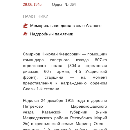
29.06.1945
Орден № 364
ПАМЯТНИКИ
Мемориальная доска в селе Азаново
Надгробный памятник
Смирнов Николай Фёдорович — помощник
командира саперного взвода 807-го
стрелкового полка (304-я стрелковая
дивизия, 60-я армия, 4-й Укариснкий
фронт), старшина — на момент
представления к награждению орденом
Славы 1-й степени.
Родился 24 декабря 1918 года в деревне
Петреково Царевокошайского
уезда Казанской губернии (ныне
Медведевского района Республика Марий
Эл) в крестьянской семье. Мариец. Отец –
участник 1-й мировой войны, полный