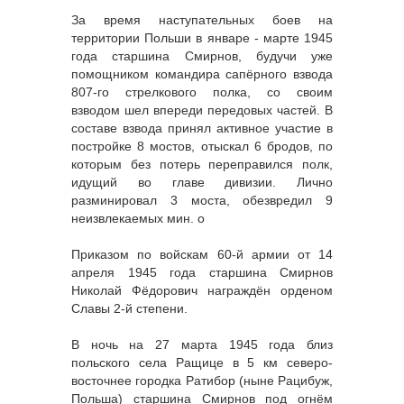
За время наступательных боев на
территории Польши в январе - марте 1945
года старшина Смирнов, будучи уже
помощником командира сапёрного взвода
807-го стрелкового полка, со своим
взводом шел впереди передовых частей. В
составе взвода принял активное участие в
постройке 8 мостов, отыскал 6 бродов, по
которым без потерь переправился полк,
идущий во главе дивизии. Лично
разминировал 3 моста, обезвредил 9
неизвлекаемых мин. о
Приказом по войскам 60-й армии от 14
апреля 1945 года старшина Смирнов
Николай Фёдорович награждён орденом
Славы 2-й степени.
В ночь на 27 марта 1945 года близ
польского села Ращице в 5 км северо-
восточнее городка Ратибор (ныне Рацибуж,
Польша) старшина Смирнов под огнём