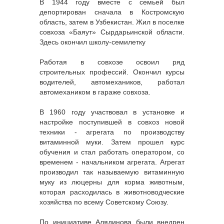
В 1944 году вместе с семьей был
депортирован сначала в Костромскую
область, затем в Узбекистан. Жил в поселке
совхоза «Баяут» Сырдарьинской области.
Здесь окончил школу-семилетку
Работая в совхозе освоил ряд
строительных профессий. Окончил курсы
водителей, автомехаников, работал
автомехаником в гараже совхоза.
В 1960 году участвовал в установке и
настройке поступившей в совхоз новой
техники - агрегата по производству
витаминной муки. Затем прошел курс
обучения и стал работать оператором, со
временем - начальником агрегата. Агрегат
производил так называемую витаминную
муку из люцерны для корма животным,
которая расходилась в животноводческие
хозяйства по всему Советскому Союзу.
По инициативе Алядинова были внедрен