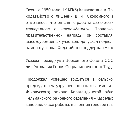
Осенью 1950 года ЦК КП(б) Казахастана и П
ходатайство о лишении Д. И. Скоромного з
отмечалось, что он снят с работы
«за очков
материалов о награждении»
. Проверк
правительственной награды он состав
высокоурожайных участков, допускал поддел
намолоту зерна. Ходатайство поддержал мини
Указом Президиума Верховного Совета ССС
лишён звания Героя Социалистического Труда
Продолжал успешно трудиться в сельск
председателем укрупнённого колхоза имени 
Жырауского) района Карагандинской обл
Тельманского районного отделения «Казсель
завершило все работы, выполнив годовой пла