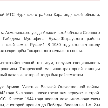
ой МТС Нуринского района Карагандинской области,
вка Акмолинского уезда Акмолинской области Степного
ок Габидена Мустафина Бухар-Жырауского района
тьянской семье. Русский. В 1930 году окончил школу
ал секретарём Токаревского сельского совета.
скохозяйственный техникум, получил специальность
грономом Токаревской машинно-тракторной станции
асный пахарь», который тогда был райсемхозом.
ую Армию. Участник Великой Отечественной войны.
42 года был ранен, после госпиталя вернулся в строй.
ПСС. К весне 1944 года воевал механиком-водителем
ады, с которой прошёл до Победы. Воевал на 1-м, 2-м