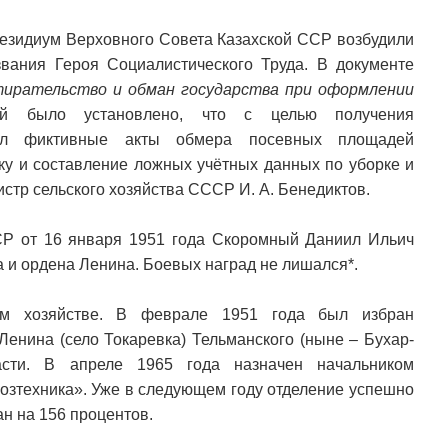
резидиум Верховного Совета Казахской ССР возбудили
вания Героя Социалистического Труда. В документе
тирательство и обман государства при оформлении
ой было установлено, что с целью получения
лял фиктивные акты обмера посевных площадей
ку и составление ложных учётных данных по уборке и
стр сельского хозяйства СССР И. А. Бенедиктов.
Р от 16 января 1951 года Скоромный Даниил Ильич
 и ордена Ленина. Боевых наград не лишался*.
ом хозяйстве. В феврале 1951 года был избран
Ленина (село Токаревка) Тельманского (ныне – Бухар-
асти. В апреле 1965 года назначен начальником
хозтехника». Уже в следующем году отделение успешно
н на 156 процентов.