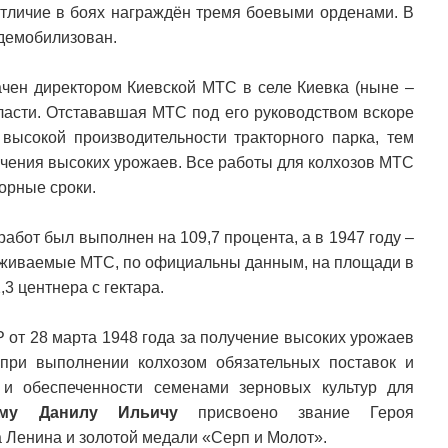
отличие в боях награждён тремя боевыми орденами. В
демобилизован.
ачен директором Киевской МТС в селе Киевка (ныне –
ласти. Отстававшая МТС под его руководством вскоре
высокой производительности тракторного парка, тем
чения высоких урожаев. Все работы для колхозов МТС
орные сроки.
работ был выполнен на 109,7 процента, а в 1947 году –
служиваемые МТС, по официальны данным, на площади в
3 центнера с гектара.
от 28 марта 1948 года за получение высоких урожаев
при выполнении колхозом обязательных поставок и
и обеспеченности семенами зерновых культур для
ому Данилу Ильичу
присвоено звание Героя
 Ленина и золотой медали «Серп и Молот».