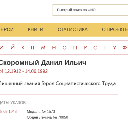
ГЕРОИ
КНИГИ
СТАТИСТИКА
О ПРОЕКТ
И
Й
К
Л
М
Н
О
П
Р
С
Т
У
Ф
Скоромный Данил Ильич
24.12.1912 - 14.06.1992
Лишённый звания Героя Социалистического Труда
ДАТЫ УКАЗОВ
28.03.1948
Медаль № 1573
Орден Ленина № 70050