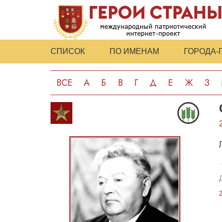
СПИСОК
ПО ИМЕНАМ
ГОРОДА-
ВСЕ
А
Б
В
Г
Д
Е
Ж
З