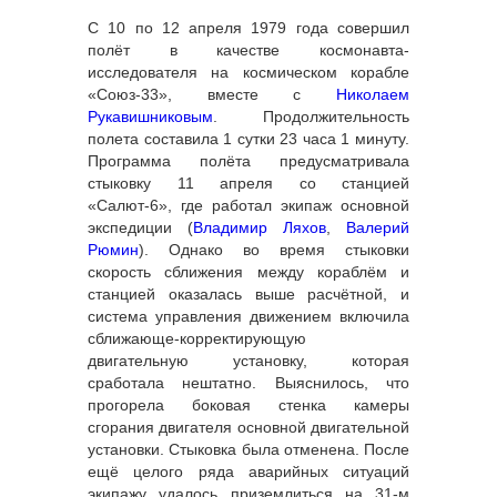
С 10 по 12 апреля 1979 года совершил
полёт в качестве космонавта-
исследователя на космическом корабле
«Союз-33», вместе с
Николаем
Рукавишниковым
. Продолжительность
полета составила 1 сутки 23 часа 1 минуту.
Программа полёта предусматривала
стыковку 11 апреля со станцией
«Салют-6», где работал экипаж основной
экспедиции (
Владимир Ляхов
,
Валерий
Рюмин
). Однако во время стыковки
скорость сближения между кораблём и
станцией оказалась выше расчётной, и
система управления движением включила
сближающе-корректирующую
двигательную установку, которая
сработала нештатно. Выяснилось, что
прогорела боковая стенка камеры
сгорания двигателя основной двигательной
установки. Стыковка была отменена. После
ещё целого ряда аварийных ситуаций
экипажу удалось приземлиться на 31-м