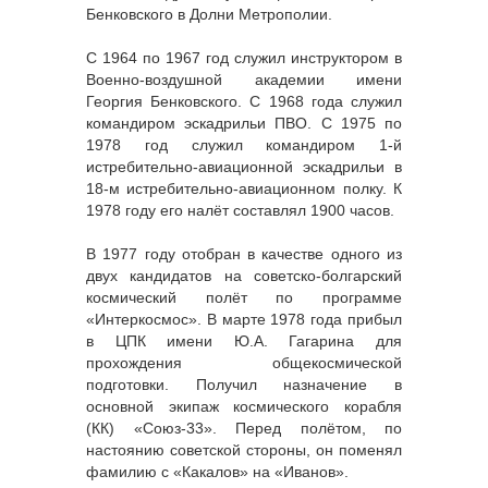
Бенковского в Долни Метрополии.
С 1964 по 1967 год служил инструктором в
Военно-воздушной академии имени
Георгия Бенковского. С 1968 года служил
командиром эскадрильи ПВО. С 1975 по
1978 год служил командиром 1-й
истребительно-авиационной эскадрильи в
18-м истребительно-авиационном полку. К
1978 году его налёт составлял 1900 часов.
В 1977 году отобран в качестве одного из
двух кандидатов на советско-болгарский
космический полёт по программе
«Интеркосмос». В марте 1978 года прибыл
в ЦПК имени Ю.А. Гагарина для
прохождения общекосмической
подготовки. Получил назначение в
основной экипаж космического корабля
(КК) «Союз-33». Перед полётом, по
настоянию советской стороны, он поменял
фамилию с «Какалов» на «Иванов».