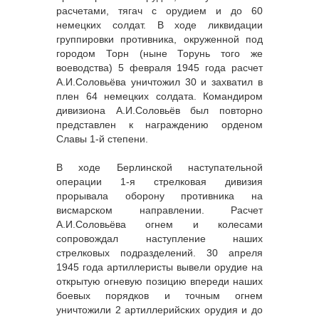
расчетами, тягач с орудием и до 60
немецких солдат. В ходе ликвидации
группировки противника, окруженной под
городом Торн (ныне Торунь того же
воеводства) 5 февраля 1945 года расчет
А.И.Соловьёва уничтожил 30 и захватил в
плен 64 немецких солдата. Командиром
дивизиона А.И.Соловьёв был повторно
представлен к награждению орденом
Славы 1-й степени.
В ходе Берлинской наступательной
операции 1-я стрелковая дивизия
прорывала оборону противника на
висмарском направлении. Расчет
А.И.Соловьёва огнем и колесами
сопровождал наступление наших
стрелковых подразделений. 30 апреля
1945 года артиллеристы вывели орудие на
открытую огневую позицию впереди наших
боевых порядков и точным огнем
уничтожили 2 артиллерийских орудия и до