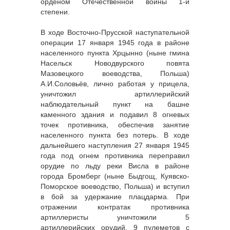
орденом Отечественной войны 1-й
степени.
В ходе Восточно-Прусской наступательной
операции 17 января 1945 года в районе
населенного пункта Хрцынно (ныне гмина
Насельск Новодвурского повята
Мазовецкого воеводства, Польша)
А.И.Соловьёв, лично работая у прицела,
уничтожил артиллерийский
наблюдательный пункт на башне
каменного здания и подавил 8 огневых
точек противника, обеспечив занятие
населенного пункта без потерь. В ходе
дальнейшего наступления 27 января 1945
года под огнем противника переправил
орудие по льду реки Висла в районе
города Бромберг (ныне Быдгощ, Куявско-
Поморское воеводство, Польша) и вступил
в бой за удержание плацдарма. При
отражении контратак противника
артиллеристы уничтожили 5
артиллерийских орудий, 9 пулеметов с