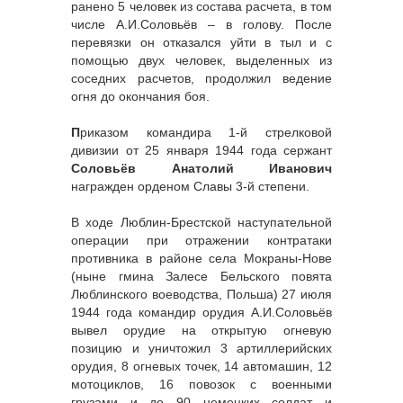
ранено 5 человек из состава расчета, в том
числе А.И.Соловьёв – в голову. После
перевязки он отказался уйти в тыл и с
помощью двух человек, выделенных из
соседних расчетов, продолжил ведение
огня до окончания боя.
П
риказом командира 1-й стрелковой
дивизии от 25 января 1944 года сержант
Соловьёв Анатолий Иванович
награжден орденом Славы 3-й степени.
В ходе Люблин-Брестской наступательной
операции при отражении контратаки
противника в районе села Мокраны-Нове
(ныне гмина Залесе Бельского повята
Люблинского воеводства, Польша) 27 июля
1944 года командир орудия А.И.Соловьёв
вывел орудие на открытую огневую
позицию и уничтожил 3 артиллерийских
орудия, 8 огневых точек, 14 автомашин, 12
мотоциклов, 16 повозок с военными
грузами и до 90 немецких солдат и