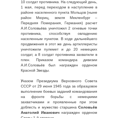
10 солдат противника. На следующий день,
1 мая, перед переходом в наступление в
районе населенного пункта Мольцов (ныне
район Мюриц, земля Мекленбург –
Передняя Померания, Германия) расчет
А.И.Соловьёва уничтожил 2 огневые точки
противника, способствуя овладению
населенным пунктом. В ходе дальнейшего
продвижения в этот же день артиллеристы
уничтожили пулемет и до 20 немецких
солдат, а 8 солдат противника захватили в
плен. Приказом командира дивизии
А.И.Соловьёв был награжден орденом
Красной Звезды.
У
казом Президиума Верховного Совета
СССР от 29 июня 1945 года за образцовое
выполнение боевых заданий командования
на фронте борьбы с немецкими
захватчиками и проявленные при этом
доблесть и мужество старшина
Соловьёв
Анатолий Иванович
награжден орденом
Славы 1-й степени.