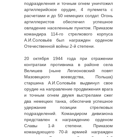
подразделения и точным огнем уничтожил
артиллерийское орудие, 4 пулемета с
расчетами и до 50 немецких солдат. Огонь
артиллеристов обеспечил успешное
овладение населенным пунктом. Приказом
командира 114-го стрелкового корпуса
А.И.Соловьёв был награжден орденом
Отечественной войны 2-й степени.
20 октября 1944 года при отражении
контратаки противника в районе села
Велишев (ныне Легионовский повят
Мазовецкого воеводства, Польша)
старшина А.И.Соловьёв выдвинул свое
орудие на направление продвижения врага
и точным огнем двумя выстрелами сжег
два немецких танка, обеспечив успешное
удержание позиции стрелковых
подразделений. Командиром дивизиона
представлен к награждению орденом
Славы 1-й степени. Приказом
командующего 70-й армией награжден