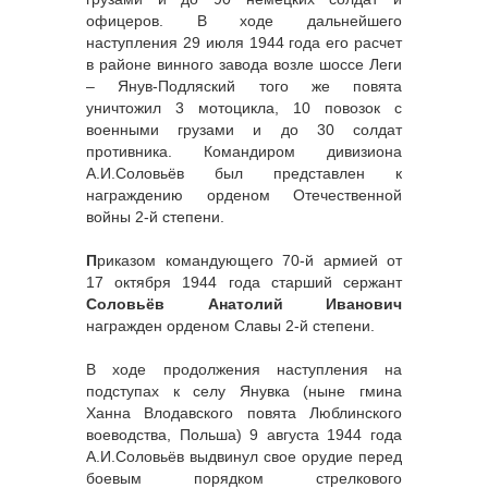
офицеров. В ходе дальнейшего
наступления 29 июля 1944 года его расчет
в районе винного завода возле шоссе Леги
– Янув-Подляский того же повята
уничтожил 3 мотоцикла, 10 повозок с
военными грузами и до 30 солдат
противника. Командиром дивизиона
А.И.Соловьёв был представлен к
награждению орденом Отечественной
войны 2-й степени.
П
риказом командующего 70-й армией от
17 октября 1944 года старший сержант
Соловьёв Анатолий Иванович
награжден орденом Славы 2-й степени.
В ходе продолжения наступления на
подступах к селу Янувка (ныне гмина
Ханна Влодавского повята Люблинского
воеводства, Польша) 9 августа 1944 года
А.И.Соловьёв выдвинул свое орудие перед
боевым порядком стрелкового