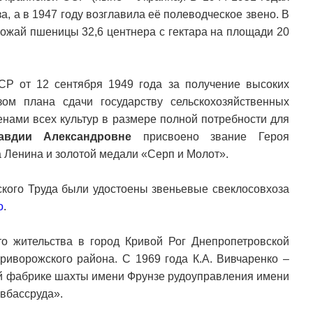
, а в 1947 году возглавила её полеводческое звено. В
рожай пшеницы 32,6 центнера с гектара на площади 20
Р от 12 сентября 1949 года за получение высоких
м плана сдачи государству сельскохозяйственных
енами всех культур в размере полной потребности для
авдии Александровне
присвоено звание Героя
 Ленина и золотой медали «Серп и Молот».
ского Труда были удостоены звеньевые свеклосовхоза
о
.
о жительства в город Кривой Рог Днепропетровской
Криворожского района. С 1969 года К.А. Вивчаренко –
 фабрике шахты имени Фрунзе рудоуправления имени
вбассруда».