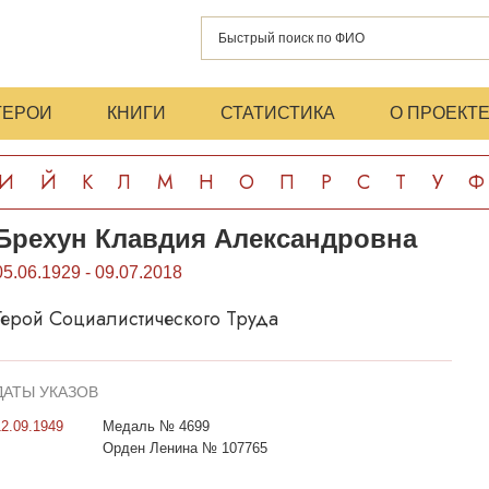
ГЕРОИ
КНИГИ
СТАТИСТИКА
О ПРОЕКТ
И
Й
К
Л
М
Н
О
П
Р
С
Т
У
Ф
Брехун Клавдия Александровна
05.06.1929 - 09.07.2018
Герой Социалистического Труда
ДАТЫ УКАЗОВ
12.09.1949
Медаль № 4699
Орден Ленина № 107765