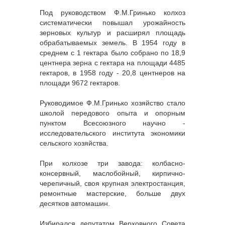
Под руководством Ф.М.Гринько колхоз
систематически повышал урожайность
зерновых культур и расширял площадь
обрабатываемых земель. В 1954 году в
среднем с 1 гектара было собрано по 18,9
центнера зерна с гектара на площади 4485
гектаров, в 1958 году - 20,8 центнеров на
площади 9672 гектаров.
Руководимое Ф.М.Гринько хозяйство стало
школой передового опыта и опорным
пунктом Всесоюзного научно -
исследовательского института экономики
сельского хозяйства.
При колхозе три завода: колбасно-
консервный, маслобойный, кирпично-
черепичный, своя крупная электростанция,
ремонтные мастерские, больше двух
десятков автомашин.
Избирался депутатом Верховного Совета