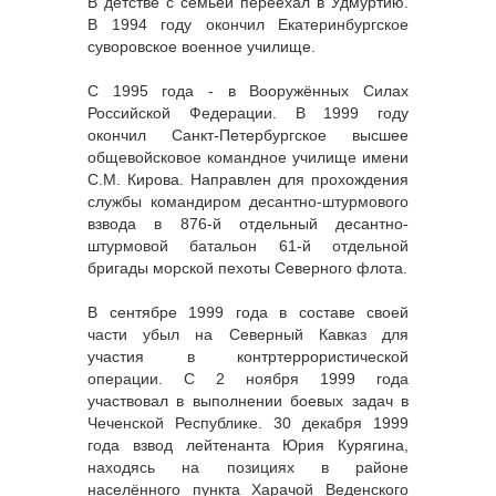
В детстве с семьёй переехал в Удмуртию.
В 1994 году окончил Екатеринбургское
суворовское военное училище.
С 1995 года - в Вооружённых Силах
Российской Федерации. В 1999 году
окончил Санкт-Петербургское высшее
общевойсковое командное училище имени
С.М. Кирова. Направлен для прохождения
службы командиром десантно-штурмового
взвода в 876-й отдельный десантно-
штурмовой батальон 61-й отдельной
бригады морской пехоты Северного флота.
В сентябре 1999 года в составе своей
части убыл на Северный Кавказ для
участия в контртеррористической
операции. С 2 ноября 1999 года
участвовал в выполнении боевых задач в
Чеченской Республике. 30 декабря 1999
года взвод лейтенанта Юрия Курягина,
находясь на позициях в районе
населённого пункта Харачой Веденского