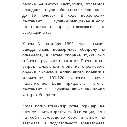
района Чеченской Республики, подвергся
нападению группы боевиков численностью
до 15 человек. В ходе перестрелки
лейтенант Ю.Г. Курягин был ранен в ногу,
но остался в строю, отказавшись от
эвакуации в тыл.
Утром 31 декабря 1999 года позиция
взвода вновь подверглась обстрелу из
огнемётов, а затем опорный пункт был
забросан ручными гранатами. После этого,
открыв шквальный огонь из стрелкового
оружия, с криками "Аллах Акбар" боевики в
количестве 100-120 человек повели
наступление. Ведя прицельный огонь,
лейтенант Ю.Г. Курягин лично уничтожил
четырёх бандитов.
Когда погиб командир роты, офицер, не
растерявшись в критической ситуации, взял
на себя руководство боем и огнём из
автомата и подствольного гранатомёта