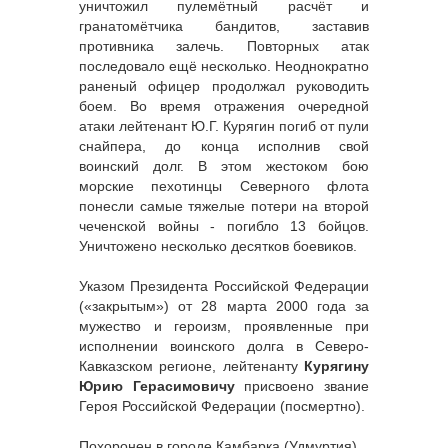
уничтожил пулемётный расчёт и
гранатомётчика бандитов, заставив
противника залечь. Повторных атак
последовало ещё несколько. Неоднократно
раненый офицер продолжал руководить
боем. Во время отражения очередной
атаки лейтенант Ю.Г. Курягин погиб от пули
снайпера, до конца исполнив свой
воинский долг. В этом жестоком бою
морские пехотинцы Северного флота
понесли самые тяжелые потери на второй
чеченской войны - погибло 13 бойцов.
Уничтожено несколько десятков боевиков.
Указом Президента Российской Федерации
(«закрытым») от 28 марта 2000 года за
мужество и героизм, проявленные при
исполнении воинского долга в Северо-
Кавказском регионе, лейтенанту
Курягину
Юрию Герасимовичу
присвоено звание
Героя Российской Федерации (посмертно).
Похоронен в городе Камбарка (Удмуртия).