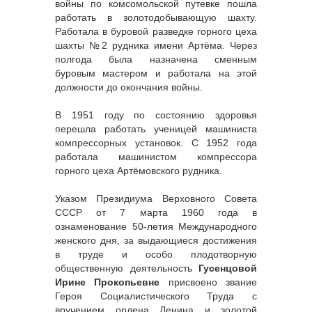
войны по комсомольской путевке пошла
работать в золотодобывающую шахту.
Работала в буровой разведке горного цеха
шахты №2 рудника имени Артёма. Через
полгода была назначена сменным
буровым мастером и работала на этой
должности до окончания войны.
В 1951 году по состоянию здоровья
перешла работать ученицей машиниста
компрессорных установок. С 1952 года
работала машинистом компрессора
горного цеха Артёмовского рудника.
Указом Президиума Верховного Совета
СССР от 7 марта 1960 года в
ознаменование 50-летия Международного
женского дня, за выдающиеся достижения
в труде и особо плодотворную
общественную деятельность
Гусенцовой
Ирине Прокопьевне
присвоено звание
Героя Социалистического Труда с
вручением ордена Ленина и золотой