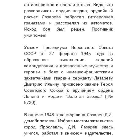
артиллеристов и напали с тыла. Видя, что
разворачивать орудие поздно, орудийный
расчёт Лазарева забросал гитлеровцев
гранатами и расстрелял из автоматов.
Исход боя был решён. Противник
уничтожен!
У
казом Президиума Верховного Совета
СССР от 27 февраля 1945 года за
образцовое выполнение заданий
командования и проявленные мужество и
героизм в боях с немецко-фашистскими
захватчиками гвардии сержанту Лазареву
Дмитрию Ильичу присвоено звание Героя
Советского Союза с вручением ордена
Ленина и медали "Золотая Звезда" (№
5730).
В апреле 1948 года старшина Лазарев Д.И.
демобилизован. Избрав местом жительства
город Ярославль, Д.И. Лазарев здесь
учился, работал в книжном издательстве,