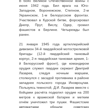
В боях Великой Отечественной войны с
июня 1942 года. Бил врага на Юго-
Западном, Воронежском, Степном, 2-м
Украинском, 1-м Белорусском фронтах.
Участвовал в Курской битве, форсировал
Днепр, Прут, Вислу, Одер, громил
фашистов в Берлине. Четырежды был
ранен.
21 января 1945 года артиллерийский
дивизион 34-й гвардейской мотострелковой
бригады (12-й гвардейский танковый
корпус, 2-я гвардейская танковая армия, 1-
й Белорусский фронт), где командиром
орудия служил гвардии сержант Дмитрий
Лазарев, следуя ночным маршем,
столкнулся с засадой противника в районе
западнее польского города Иновроцлав.
Пользуясь темнотой, Д.И. Лазарев вместе с
бойцами расчёта подкатил орудие на 200
метров к вражеской батарее и метким
огнём уничтожил три пушки. Фашистские
автоматчики обошли советских