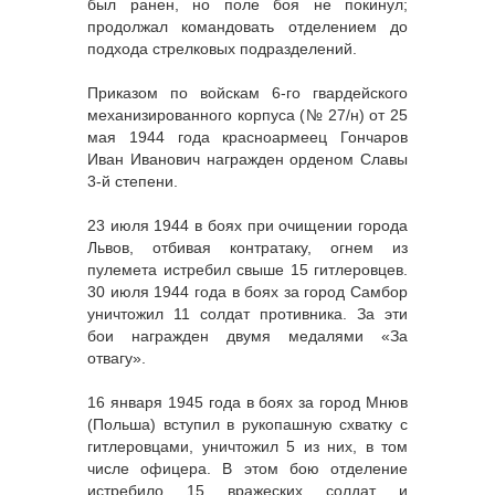
был ранен, но поле боя не покинул;
продолжал командовать отделением до
подхода стрелковых подразделений.
Приказом по войскам 6-го гвардейского
механизированного корпуса (№ 27/н) от 25
мая 1944 года красноармеец
Гончаров
Иван Иванович
награжден орденом Славы
3-й степени.
23 июля 1944 в боях при очищении города
Львов, отбивая контратаку, огнем из
пулемета истребил свыше 15 гитлеровцев.
30 июля 1944 года в боях за город Самбор
уничтожил 11 солдат противника. За эти
бои награжден двумя медалями «За
отвагу».
16 января 1945 года в боях за город Мнюв
(Польша) вступил в рукопашную схватку с
гитлеровцами, уничтожил 5 из них, в том
числе офицера. В этом бою отделение
истребило 15 вражеских солдат и