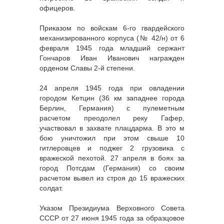
офицеров.
Приказом по войскам 6-го гвардейского
механизированного корпуса (№ 42/н) от 6
февраля 1945 года младший сержант
Гончаров Иван Иванович
награжден
орденом Славы 2-й степени.
24 апреля 1945 года при овладении
городом Кетцин (36 км западнее города
Берлин, Германия) с пулеметным
расчетом преодолел реку Гафер,
участвовал в захвате плацдарма. В это м
бою уничтожил при этом свыше 10
гитлеровцев и поджег 2 грузовика с
вражеской пехотой. 27 апреля в боях за
город Потсдам (Германия) со своим
расчетом вывел из строя до 15 вражеских
солдат.
Указом Президиума Верховного Совета
СССР от 27 июня 1945 года за образцовое