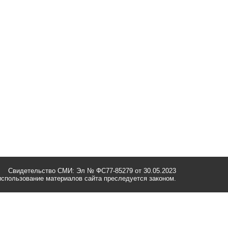
Свидетельство СМИ: Эл № ФС77-85279 от 30.05.2023
спользование материалов сайта преследуется законом.