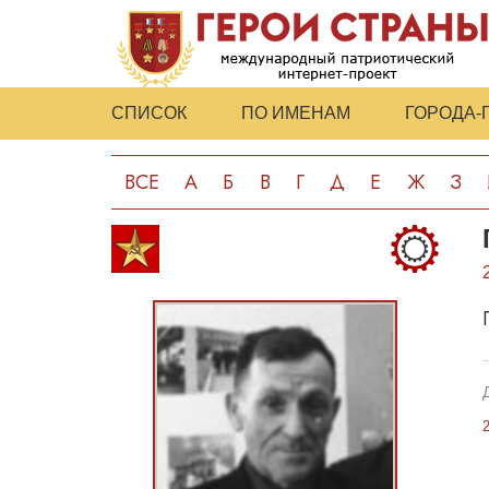
СПИСОК
ПО ИМЕНАМ
ГОРОДА-
ВСЕ
А
Б
В
Г
Д
Е
Ж
З