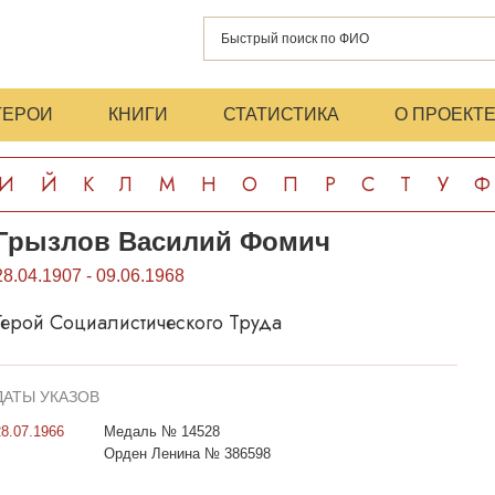
ГЕРОИ
КНИГИ
СТАТИСТИКА
О ПРОЕКТ
И
Й
К
Л
М
Н
О
П
Р
С
Т
У
Ф
Грызлов Василий Фомич
28.04.1907 - 09.06.1968
Герой Социалистического Труда
ДАТЫ УКАЗОВ
28.07.1966
Медаль № 14528
Орден Ленина № 386598