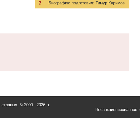
Биографию подготовил:
Тимур Каримов
и страны».
© 2000 - 2026 гг.
Несанкционированное и