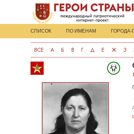
СПИСОК
ПО ИМЕНАМ
ГОРОДА-
ВСЕ
А
Б
В
Г
Д
Е
Ж
З