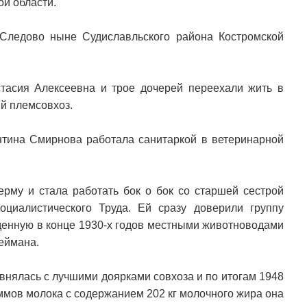
й области.
 Следово ныне Судиславльского района Костромской
тасия Алексеевна и трое дочерей переехали жить в
ый племсовхоз.
тина Смирнова работала санитаркой в ветеринарной
ерму и стала работать бок о бок со старшей сестрой
циалистического Труда. Ей сразу доверили группу
денную в конце 1930-х годов местными животноводами
еймана.
внялась с лучшими доярками совхоза и по итогам 1948
аммов молока с содержанием 202 кг молочного жира она