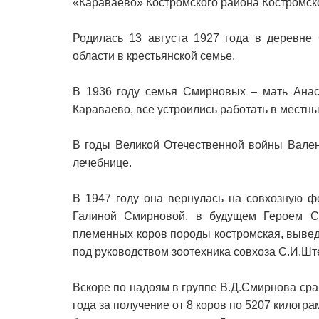
«Караваево» Костромского района Костромско
Родилась 13 августа 1927 года в деревне
области в крестьянской семье.
В 1936 году семья Смирновых – мать Анас
Караваево, все устроились работать в местн
В годы Великой Отечественной войны Вален
лечебнице.
В 1947 году она вернулась на совхозную ф
Галиной Смирновой, в будущем Героем Со
племенных коров породы костромская, выве
под руководством зоотехника совхоза С.И.Шт
Вскоре по надоям в группе В.Д.Смирнова сра
года за получение от 8 коров по 5207 килогр