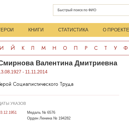
ГЕРОИ
КНИГИ
СТАТИСТИКА
О ПРОЕКТ
И
Й
К
Л
М
Н
О
П
Р
С
Т
У
Ф
Смирнова Валентина Дмитриевна
13.08.1927 - 11.11.2014
Герой Социалистического Труда
ДАТЫ УКАЗОВ
03.12.1951
Медаль № 6576
Орден Ленина № 194282