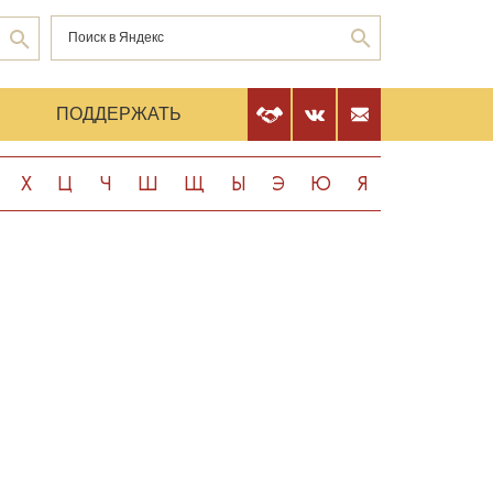
Е
ПОДДЕРЖАТЬ
Х
Ц
Ч
Ш
Щ
Ы
Э
Ю
Я