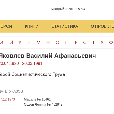
ГЕРОИ
КНИГИ
СТАТИСТИКА
О ПРОЕКТ
И
Й
К
Л
М
Н
О
П
Р
С
Т
У
Ф
Яковлев Василий Афанасьевич
20.04.1920 - 20.03.1991
Герой Социалистического Труда
ДАТЫ УКАЗОВ
07.12.1973
Медаль № 18461
Орден Ленина № 432842