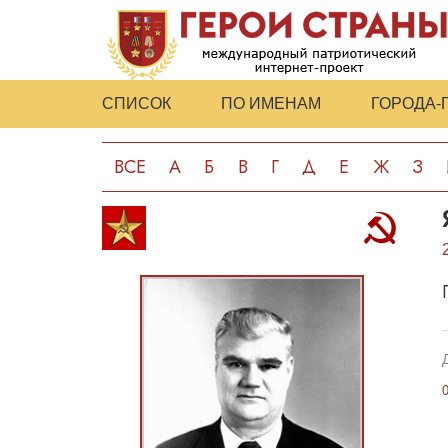
СПИСОК
ПО ИМЕНАМ
ГОРОДА-
ВСЕ
А
Б
В
Г
Д
Е
Ж
З