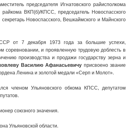
заместитель председателя Игнатовского райисполкома
го райкома ВКП(б)/КПСС, председатель Новоспасского
 секретарь Новоспасского, Вешкаймского и Майнского
ССР от 7 декабря 1973 года за большие успехи,
ом соревновании, и проявленную трудовую доблесть в
ичению производства и продажи государству зерна и
ковлеву Василию Афанасьевичу
присвоено звание
ордена Ленина и золотой медали «Серп и Молот».
ался членом Ульяновского обкома КПСС, депутатом
путатов.
ионер союзного значения.
она Ульяновской области.