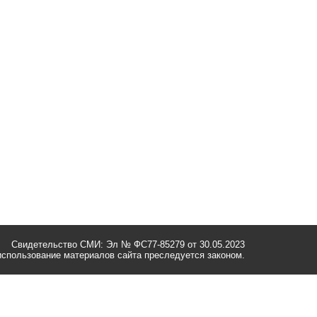
Свидетельство СМИ: Эл № ФС77-85279 от 30.05.2023
спользование материалов сайта преследуется законом.