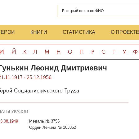
ГЕРОИ
КНИГИ
СТАТИСТИКА
О ПРОЕКТ
И
Й
К
Л
М
Н
О
П
Р
С
Т
У
Ф
Гунькин Леонид Дмитриевич
21.11.1917 - 25.12.1956
Герой Социалистического Труда
ДАТЫ УКАЗОВ
13.08.1949
Медаль № 3755
Орден Ленина № 103362