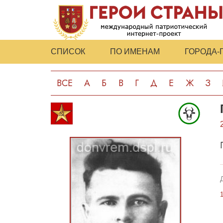
СПИСОК
ПО ИМЕНАМ
ГОРОДА-
ВСЕ
А
Б
В
Г
Д
Е
Ж
З