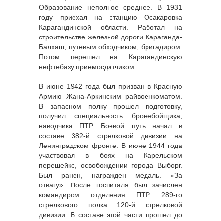
Образование неполное среднее. В 1931
году приехал на станцию Осакаровка
Карагандинской области. Работал на
строительстве железной дороги Караганда-
Балхаш, путевым обходчиком, бригадиром.
Потом перешел на Карагандинскую
нефтебазу приемосдатчиком.
В июне 1942 года был призван в Красную
Армию Жана-Аркинским райвоенкоматом.
В запасном полку прошел подготовку,
получил специальность бронебойщика,
наводчика ПТР. Боевой путь начал в
составе 382-й стрелковой дивизии на
Ленинградском фронте. В июне 1944 года
участвовал в боях на Карельском
перешейке, освобождении города Выборг.
Был ранен, награжден медаль. «За
отвагу». После госпиталя был зачислен
командиром отделения ПТР 289-го
стрелкового полка 120-й стрелковой
дивизии. В составе этой части прошел до