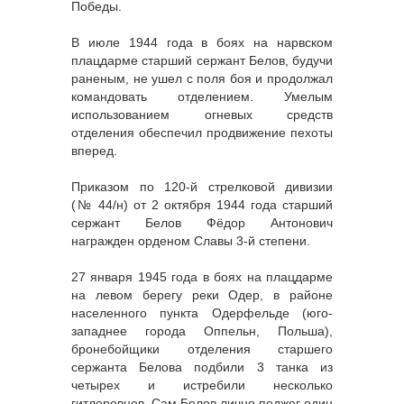
Победы.
В июле 1944 года в боях на нарвском
плацдарме старший сержант Белов, будучи
раненым, не ушел с поля боя и продолжал
командовать отделением. Умелым
использованием огневых средств
отделения обеспечил продвижение пехоты
вперед.
Приказом по 120-й стрелковой дивизии
(№ 44/н) от 2 октября 1944 года старший
сержант Белов Фёдор Антонович
награжден орденом Славы 3-й степени.
27 января 1945 года в боях на плацдарме
на левом берегу реки Одер, в районе
населенного пункта Одерфельде (юго-
западнее города Оппельн, Польша),
бронебойщики отделения старшего
сержанта Белова подбили 3 танка из
четырех и истребили несколько
гитлеровцев. Сам Белов лично поджег один