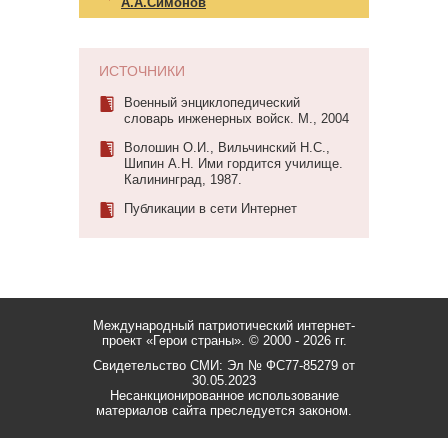
А.А.Симонов
ИСТОЧНИКИ
Военный энциклопедический
словарь инженерных войск. М., 2004
Волошин О.И., Вильчинский Н.С.,
Шипин А.Н. Ими гордится училище.
Калининград, 1987.
Публикации в сети Интернет
Международный патриотический интернет-
проект «Герои страны».
© 2000 - 2026 гг.
Свидетельство СМИ: Эл № ФС77-85279 от
30.05.2023
Несанкционированное использование
материалов сайта преследуется законом.