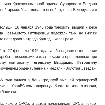
Ленина Краснознаменной ордена Суворова и Богдана
овой армии. Участвовал в освобождения Белоруссии и
ольши: 16 января 1945 года танкисты вышли к реке
да Нове-Място. Гитлеровцы подожгли танк, но экипаж
е передового отряда бригады через реку.
 от 27 февраля 1945 года за образцовое выполнение
орьбы с немецкими захватчиками и проявленные при
шему лейтенанту
Тегенцеву Владимир Петровичу
 вручением ордена Ленина и медали «Золотая Звезда».
46 года учился в Ленинградской высшей офицерской
ужил в УралВО командиром учебного танкового взвода,
 болезни.
 Талицкого ОРСа, а затем начальником ОРСа Нейво-