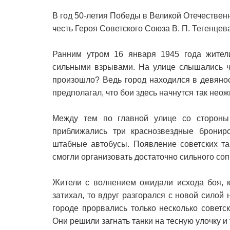
В год 50-летия Победы в Великой Отечествен
честь Героя Советского Союза В. П. Тегенцев
Ранним утром 16 января 1945 года жител
сильными взрывами. На улице слышались ча
произошло? Ведь город находился в девянос
предполагал, что бои здесь начнутся так нео
Между тем по главной улице со стороны 
приближались три краснозвездные брони
штабные автобусы. Появление советских т
смогли организовать достаточно сильного со
Жители с волнением ожидали исхода боя, 
затихал, то вдруг разгорался с новой силой
городе прорвались только несколько советск
Они решили загнать танки на тесную улочку и 