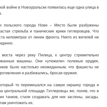
ной войне в Новоуральске появилась еще одна улица в
а.
и польского города Нове – Място были разбужены
стая стрельба и панические крики гитлеровцев. Что
та километрах от линии фронта. Никто из жителей не
жиданно.
моста через реку Пилица, к центру стремительно
рованные машины. Они «утюжили» полевые орудия,
анков было настолько неожиданным, что фашисты не
противления и разбежались, бросая оружия.
который то перемешался на самую окраину города и
 на центральной площади. Гитлеровцы же, поняв, что в
их танков, стали создавать для них заслоны, засады.
там уничтожить их.