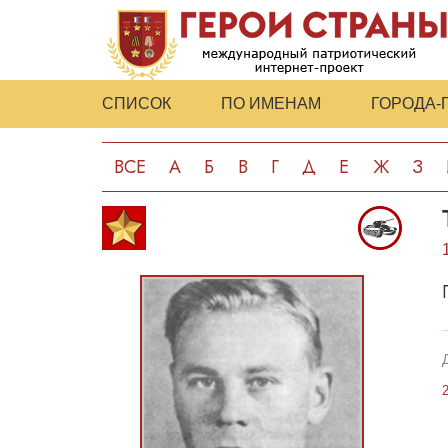
СПИСОК
ПО ИМЕНАМ
ГОРОДА-
ВСЕ
А
Б
В
Г
Д
Е
Ж
З