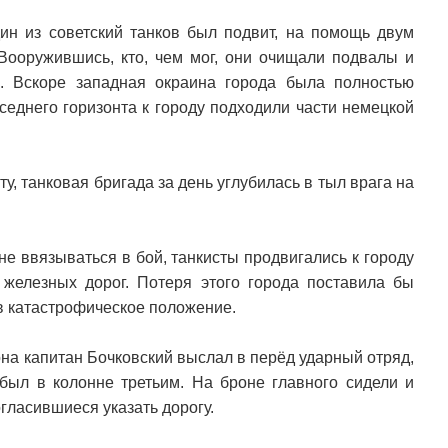
дин из советский танков был подвит, на помощь двум
ооружившись, кто, чем мог, они очищали подвалы и
. Вскоре западная окраина города была полностью
седнего горизонта к городу подходили части немецкой
, танковая бригада за день углубилась в тыл врага на
не ввязываться в бой, танкисты продвигались к городу
железных дорог. Потеря этого города поставила бы
в катастрофическое положение.
она капитан Бочковский выслал в перёд ударный отряд,
 был в колонне третьим. На броне главного сидели и
гласившиеся указать дорогу.