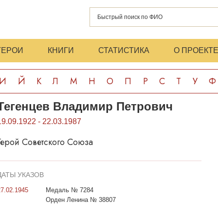
ГЕРОИ
КНИГИ
СТАТИСТИКА
О ПРОЕКТ
И
Й
К
Л
М
Н
О
П
Р
С
Т
У
Ф
Тегенцев Владимир Петрович
19.09.1922 - 22.03.1987
Герой Советского Союза
ДАТЫ УКАЗОВ
27.02.1945
Медаль № 7284
Орден Ленина № 38807