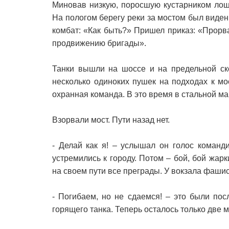
Миновав низкую, поросшую кустарником лощ
На пологом берегу реки за мостом был виден
комбат: «Как быть?» Пришел приказ: «Прорва
продвижению бригады».
Танки вышли на шоссе и на предельной ско
несколько одиноких пушек на подходах к м
охранная команда. В это время в стальной м
Взорвали мост. Пути назад нет.
- Делай как я! – услышал он голос команд
устремились к городу. Потом – бой, бой жар
на своем пути все преграды. У вокзала фаши
- Погибаем, но не сдаемся! – это были по
горящего танка. Теперь осталось только две 