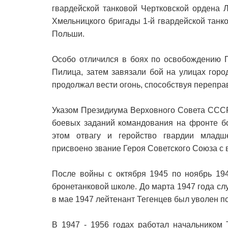
гвардейской танковой Чертковской ордена 
Хмельницкого бригады 1-й гвардейской танк
Польши.
Особо отличился в боях по освобождению П
Пилица, затем завязали бой на улицах горо
продолжал вести огонь, способствуя переправ
Указом Президиума Верховного Совета СССР
боевых заданий командования на фронте б
этом отвагу и геройство гвардии млад
присвоено звание Героя Советского Союза с
После войны с октября 1945 по ноябрь 19
бронетанковой школе. До марта 1947 года сл
в мае 1947 лейтенант Тегенцев был уволен по
В 1947 - 1956 годах работал начальником