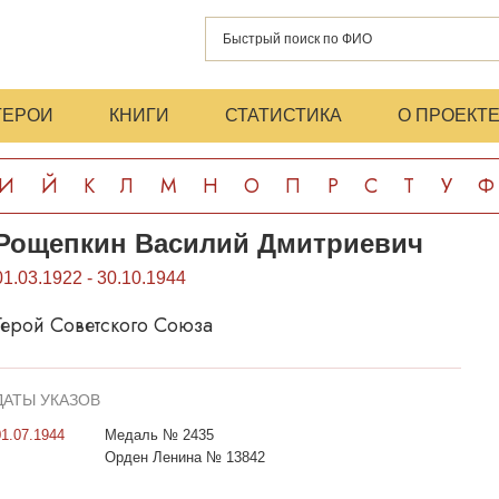
ГЕРОИ
КНИГИ
СТАТИСТИКА
О ПРОЕКТ
И
Й
К
Л
М
Н
О
П
Р
С
Т
У
Ф
Рощепкин Василий Дмитриевич
01.03.1922 - 30.10.1944
Герой Советского Союза
ДАТЫ УКАЗОВ
01.07.1944
Медаль № 2435
Орден Ленина № 13842