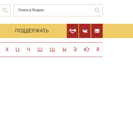
Е
ПОДДЕРЖАТЬ
Х
Ц
Ч
Ш
Щ
Ы
Э
Ю
Я