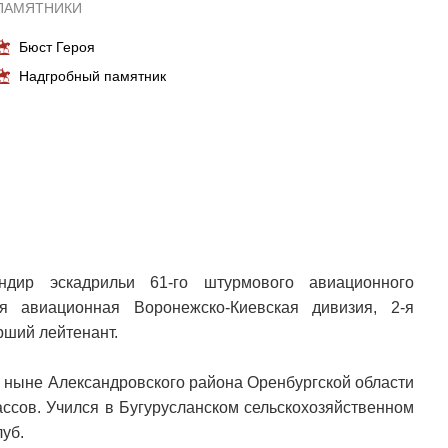
ПАМЯТНИКИ
Бюст Героя
Надгробный памятник
дир эскадрильи 61-го штурмового авиационного
я авиационная Воронежско-Киевская дивизия, 2-я
рший лейтенант.
о ныне Александровского района Оренбургской области
лассов. Учился в Бугурусланском сельскохозяйственном
луб.