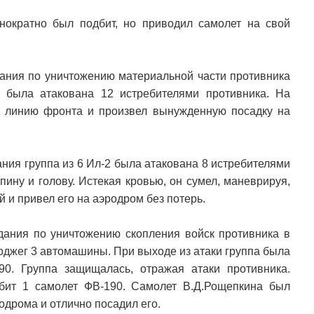
нократно был подбит, но приводил самолет на свой
дания по уничтожению материальной части противника
 была атакована 12 истребителями противника. На
л линию фронта и произвел вынужденную посадку на
ания группа из 6 Ил-2 была атакована 8 истребителями
ину и голову. Истекая кровью, он сумел, маневрируя,
й и привел его на аэродром без потерь.
адания по уничтожению скопления войск противника в
оджег 3 автомашины. При выходе из атаки группа была
0. Группа защищалась, отражая атаки противника.
бит 1 самолет ФВ-190. Самолет В.Д.Рощепкина был
родрома и отлично посадил его.