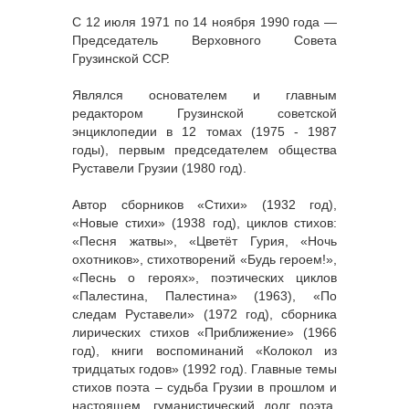
С 12 июля 1971 по 14 ноября 1990 года —
Председатель Верховного Совета
Грузинской ССР.
Являлся основателем и главным
редактором Грузинской советской
энциклопедии в 12 томах (1975 - 1987
годы), первым председателем общества
Руставели Грузии (1980 год).
Автор сборников «Стихи» (1932 год),
«Новые стихи» (1938 год), циклов стихов:
«Песня жатвы», «Цветёт Гурия, «Ночь
охотников», стихотворений «Будь героем!»,
«Песнь о героях», поэтических циклов
«Палестина, Палестина» (1963), «По
следам Руставели» (1972 год), сборника
лирических стихов «Приближение» (1966
год), книги воспоминаний «Колокол из
тридцатых годов» (1992 год). Главные темы
стихов поэта – судьба Грузии в прошлом и
настоящем, гуманистический долг поэта,