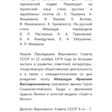
героический подвиг. Переводил на
грузинский язык стихи русских и
зарубежных поэтов (А. С. Пушкина, А.
Мицкевича, И. Вазова, Х. Ботева,
В. Маяковского, К. Чуковского). На русский
стихи Абашидзе переводили
Б. Л. Пастернак, А. А. Тарковский,
Б. А. Ахмадулина, Е. А. Евтушенко,
А. П. Межиров.
Указом Президиума Верховного Совета
СССР от 22 ноября 1979 года за большие
заслуги в развитии советской литературы,
плодотворную общественную деятельность
и в связи с семидесятилетием со дня
рождения поэту
Абашидзе Ираклию
Виссарионовичу
присвоено звание Героя
Социалистического Труда с вручением
ордена Ленина и золотой медали «Серп и
Молот».
Депутат Верховного Совета СССР 4-го - 7-