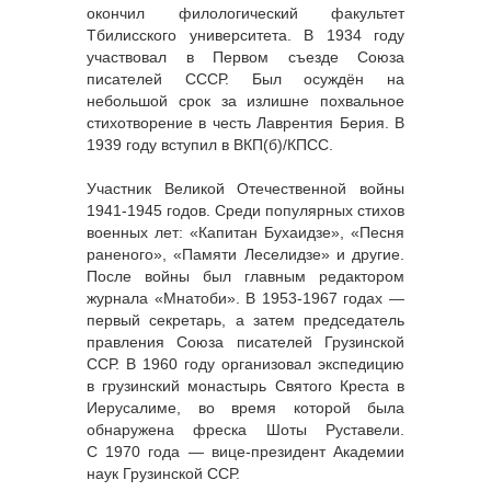
окончил филологический факультет
Тбилисского университета. В 1934 году
участвовал в Первом съезде Союза
писателей СССР. Был осуждён на
небольшой срок за излишне похвальное
стихотворение в честь Лаврентия Берия. В
1939 году вступил в ВКП(б)/КПСС.
Участник Великой Отечественной войны
1941-1945 годов. Среди популярных стихов
военных лет: «Капитан Бухаидзе», «Песня
раненого», «Памяти Леселидзе» и другие.
После войны был главным редактором
журнала «Мнатоби». В 1953-1967 годах —
первый секретарь, а затем председатель
правления Союза писателей Грузинской
ССР. В 1960 году организовал экспедицию
в грузинский монастырь Святого Креста в
Иерусалиме, во время которой была
обнаружена фреска Шоты Руставели.
С 1970 года — вице-президент Академии
наук Грузинской ССР.