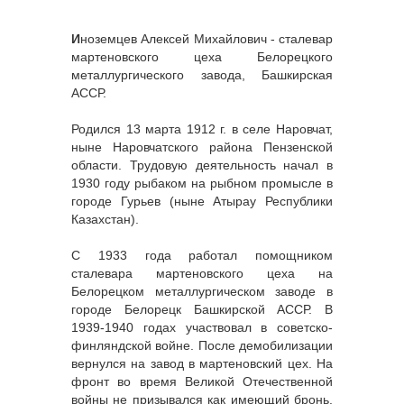
И
ноземцев Алексей Михайлович - сталевар
мартеновского цеха Белорецкого
металлургического завода, Башкирская
АССР.
Родился 13 марта 1912 г. в селе Наровчат,
ныне Наровчатского района Пензенской
области. Трудовую деятельность начал в
1930 году рыбаком на рыбном промысле в
городе Гурьев (ныне Атырау Республики
Казахстан).
С 1933 года работал помощником
сталевара мартеновского цеха на
Белорецком металлургическом заводе в
городе Белорецк Башкирской АССР. В
1939-1940 годах участвовал в советско-
финляндской войне. После демобилизации
вернулся на завод в мартеновский цех. На
фронт во время Великой Отечественной
войны не призывался как имеющий бронь.