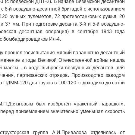
 (с подвеской ДПТ-2). В начале Вяземской десантной
 с 8-й воздушно-десантной бригадой с использованием
20 ручных пулемётов, 72 противотанковых ружья, 20
и 37 мм. При подготовке десанта 3-й и 5-й воздушно-
овская десантная операция) в сентябре 1943 года
с бомбардировщиков Ил-4.
оду прошёл госиспытания мягкий парашютно-десантный
менение в годы Великой Отечественной войны нашла
й массы - в ходе выброски воздушных десантов, для
ачения, партизанских отрядов. Производство заводом
ПДММ-120 для грузов в 100-120 кг доходило до сотни
.П.Дрязговым был изобретён «ракетный парашют»,
 перед приземлением значительно уменьшал скорость
трукторская группа А.И.Привалова отделилась от