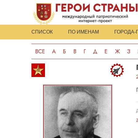
СПИСОК
ПО ИМЕНАМ
ГОРОДА-
ВСЕ
А
Б
В
Г
Д
Е
Ж
З