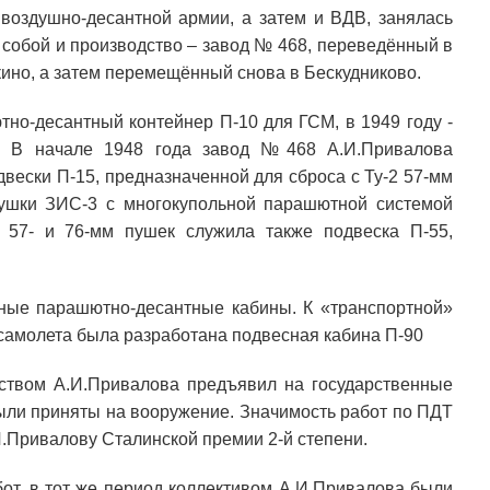
 воздушно-десантной армии, а затем и ВДВ, занялась
 собой и производство – завод № 468, переведённый в
ино, а затем перемещённый снова в Бескудниково.
но-десантный контейнер П-10 для ГСМ, в 1949 году -
2. В начале 1948 года завод №468 А.И.Привалова
вески П-15, предназначенной для сброса с Ту-2 57-мм
ушки ЗИС-3 с многокупольной парашютной системой
 57- и 76-мм пушек служила также подвеска П-55,
ные парашютно-десантные кабины. К «транспортной»
 самолета была разработана подвесная кабина П-90
ством А.И.Привалова предъявил на государственные
были приняты на вооружение. Значимость работ по ПДТ
.Привалову Сталинской премии 2-й степени.
бот, в тот же период коллективом А.И.Привалова были