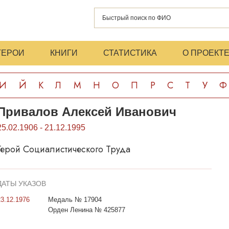
ГЕРОИ
КНИГИ
СТАТИСТИКА
О ПРОЕКТ
И
Й
К
Л
М
Н
О
П
Р
С
Т
У
Ф
Привалов Алексей Иванович
25.02.1906 - 21.12.1995
Герой Социалистического Труда
ДАТЫ УКАЗОВ
23.12.1976
Медаль № 17904
Орден Ленина № 425877