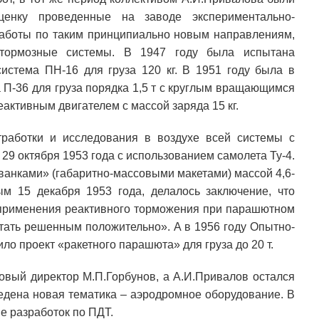
ценку проведенные на заводе экспериментально-
 работы по таким принципиально новым направлениям,
-тормозные системы. В 1947 году была испытана
истема ПН-16 для груза 120 кг. В 1951 году была в
 П-36 для груза порядка 1,5 т с круглым вращающимся
ктивным двигателем с массой заряда 15 кг.
работки и исследования в воздухе всей системы с
29 октября 1953 года с использованием самолета Ту-4.
ванками» (габаритно-массовыми макетами) массой 4,6-
ым 15 декабря 1953 года, делалось заключение, что
 применения реактивного торможения при парашютном
итать решенным положительно». А в 1956 году Опытно-
о проект «ракетного парашюта» для груза до 20 т.
овый директор М.П.Горбунов, а А.И.Привалов остался
едена новая тематика – аэродромное оборудование. В
е разработок по ПДТ.