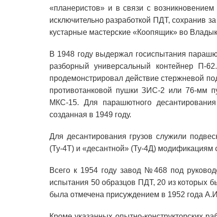
«планеристов» и в связи с возникновением
исключительно разработкой ПДТ, сохранив за
кустарные мастерские «Коопящик» во Владык
В 1948 году выдержал госиспытания парашют
разборный универсальный контейнер П-6
продемонстрировал действие стержневой под
противотанковой пушки ЗИС-2 или 76-мм п
МКС-15. Для парашютного десантирования
созданная в 1949 году.
Для десантирования грузов служили подвес
(Ту-4Т) и «десантной» (Ту-4Д) модификациям
Всего к 1954 году завод №468 под руковод
испытания 50 образцов ПДТ, 20 из которых 
была отмечена присуждением в 1952 года А.И
Кроме указанных опытно-конструкторских ра