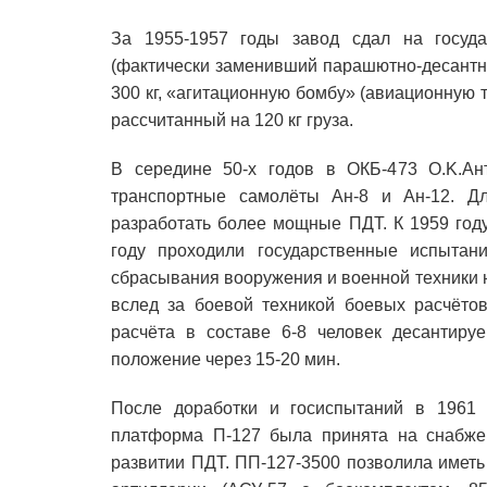
За 1955-1957 годы завод сдал на госуда
(фактически заменивший парашютно-десантн
300 кг, «агитационную бомбу» (авиационную т
рассчитанный на 120 кг груза.
В середине 50-х годов в ОКБ-473 O.K.Ан
транспортные самолёты Ан-8 и Ан-12. Дл
разработать более мощные ПДТ. К 1959 год
году проходили государственные испытан
сбрасывания вооружения и военной техники н
вслед за боевой техникой боевых расчёто
расчёта в составе 6-8 человек десантиру
положение через 15-20 мин.
После доработки и госиспытаний в 1961 
платформа П-127 была принята на снабж
развитии ПДТ. ПП-127-3500 позволила иметь