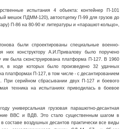
рственные испытания 4 объекта: контейнер П-101
ый мешок ПДММ-120), автоотцепку П-99 для грузов до
ару) П-86 на 80-90 кг литературы и «парашют-кольцо»,
тонова были спроектированы специальные военно-
я них конструктору А.И.Привалову было поручено
у им была сконструирована платформа П-127. В 1960
ия, в ходе которых было произведено 32 удачных
а платформах П-127, в том числе - с десантированием
в. При серийном сбрасывании двух П-127 и боевого
емая техника на испытаниях приводилась в боевое
году универсальная грузовая парашютно-десантная
ение ВВС и ВДВ. Это стало существенным шагом в
 в составе воздушных десантов практически все виды