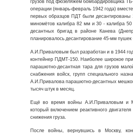
грузов под фюзеляжем бомбардировщика ТБ-3
операции (январь-февраль 1942 года) вместе
первых образцов ПДТ были десантированы 1
миномётов калибра 82 мм и 30 - калибра 50 
десантных бригад в районе Канева (Днепр
планировалось десантирование 45-мм пушек 
А.И.Приваловым был разработан и в 1944 г
контейнер ПДМТ-150. Наиболее широкое при
парашютно-десантная тара для грузов мало
снабжения войск, групп специального назн
А.И.Привалова парашютно-десантных мешков 
тысяч штук в месяц.
Ещё во время войны А.И.Приваловым и М
который включением реактивного двигателя
снижения груза.
После войны, вернувшись в Москву, конс