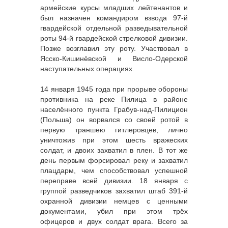
армейские курсы младших лейтенантов и
был назначен командиром взвода 97-й
гвардейской отдельной разведывательной
роты 94-й гвардейской стрелковой дивизии.
Позже возглавил эту роту. Участвовал в
Ясско-Кишинёвской и Висло-Одерской
наступательных операциях.
14 января 1945 года при прорыве обороны
противника на реке Пилица в районе
населённого пункта Грабув-над-Пилицион
(Польша) он ворвался со своей ротой в
первую траншею гитлеровцев, лично
уничтожив при этом шесть вражеских
солдат, и двоих захватил в плен. В тот же
день первым форсировал реку и захватил
плацдарм, чем способствовал успешной
переправе всей дивизии. 18 января с
группой разведчиков захватил штаб 391-й
охранной дивизии немцев с ценными
документами, убил при этом трёх
офицеров и двух солдат врага. Всего за