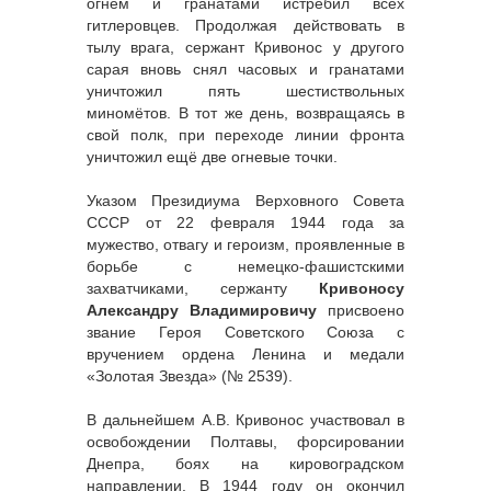
огнём и гранатами истребил всех
гитлеровцев. Продолжая действовать в
тылу врага, сержант Кривонос у другого
сарая вновь снял часовых и гранатами
уничтожил пять шестиствольных
миномётов. В тот же день, возвращаясь в
свой полк, при переходе линии фронта
уничтожил ещё две огневые точки.
Указом Президиума Верховного Совета
СССР от 22 февраля 1944 года за
мужество, отвагу и героизм, проявленные в
борьбе с немецко-фашистскими
захватчиками, сержанту
Кривоносу
Александру Владимировичу
присвоено
звание Героя Советского Союза с
вручением ордена Ленина и медали
«Золотая Звезда» (№ 2539).
В дальнейшем А.В. Кривонос участвовал в
освобождении Полтавы, форсировании
Днепра, боях на кировоградском
направлении. В 1944 году он окончил