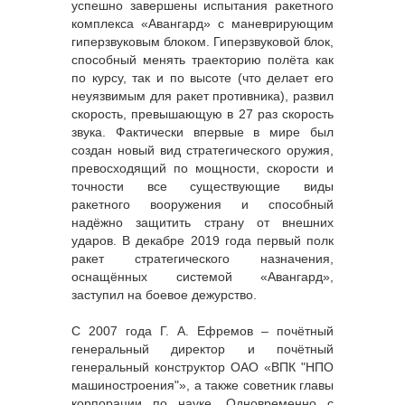
успешно завершены испытания ракетного
комплекса «Авангард» с маневрирующим
гиперзвуковым блоком. Гиперзвуковой блок,
способный менять траекторию полёта как
по курсу, так и по высоте (что делает его
неуязвимым для ракет противника), развил
скорость, превышающую в 27 раз скорость
звука. Фактически впервые в мире был
создан новый вид стратегического оружия,
превосходящий по мощности, скорости и
точности все существующие виды
ракетного вооружения и способный
надёжно защитить страну от внешних
ударов. В декабре 2019 года первый полк
ракет стратегического назначения,
оснащённых системой «Авангард»,
заступил на боевое дежурство.
С 2007 года Г. А. Ефремов – почётный
генеральный директор и почётный
генеральный конструктор ОАО «ВПК "НПО
машиностроения"», а также советник главы
корпорации по науке. Одновременно с