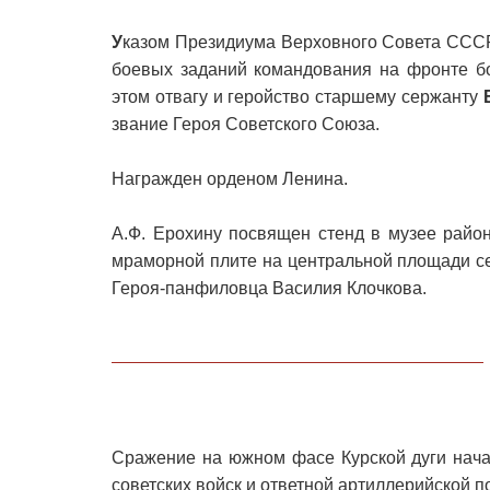
У
казом Президиума Верховного Совета СССР
боевых заданий командования на фронте б
этом отвагу и геройство старшему сержанту
звание Героя Советского Союза.
Награжден орденом Ленина.
А.Ф. Ерохину посвящен стенд в музее райо
мраморной плите на центральной площади се
Героя-панфиловца Василия Клочкова.
Сражение на южном фасе Курской дуги нача
советских войск и ответной артиллерийской п