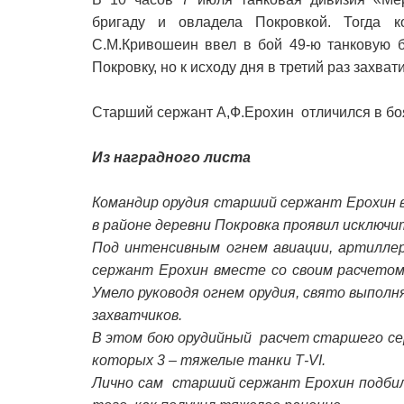
бригаду и овладела Покровкой. Тогда к
С.М.Кривошеин ввел в бой 49-ю танковую б
Покровку, но к исходу дня в третий раз захвати
Старший сержант А,Ф.Ерохин отличился в боя
Из наградного листа
Командир орудия старший сержант Ерохин в
в районе деревни Покровка проявил исключи
Под интенсивным огнем авиации, артилле
сержант Ерохин вместе со своим расчето
Умело руководя огнем орудия, свято выполн
захватчиков.
В этом бою орудийный расчет старшего сер
которых 3 – тяжелые танки Т-VI.
Лично сам старший сержант Ерохин подбил 