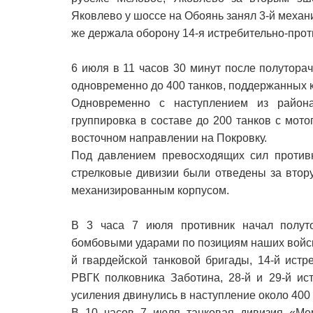
Яковлево у шоссе на Обоянь занял 3-й механ
же держала оборону 14-я истребительно-прот
6 июля в 11 часов 30 минут после полутора
одновременно до 400 танков, поддержанных 
Одновременно с наступлением из района
группировка в составе до 200 танков с мото
восточном направлении на Покровку.
Под давлением превосходящих сил противни
стрелковые дивизии были отведены за втор
механизированным корпусом.
В 3 часа 7 июля противник начал полут
бомбовыми ударами по позициям наших войск.
й гвардейской танковой бригады, 14-й ист
РВГК полковника Заботина, 28-й и 29-й ис
усиления двинулись в наступление около 400 т
В 10 часов 7 июля танковая дивизия «Мер