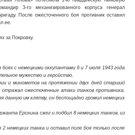
омандир 3-го механизированного корпуса генерал
ригаду. После ожесточенного боя противник оставил
л ее.
х за Покровку.
 боях с немецкими оккупантами 6 и 7 июля 1943 года
тельное мужество и геройство.
рии и минометов на протяжении двух дней старший
м отражал ожесточенные атаки танков противника.
яя данную им клятву, он беспощадно громил немецких
жанта Ерохина сжег и подбил 8 немецких танков, из
2 немецких танка и оставил поле боя только после