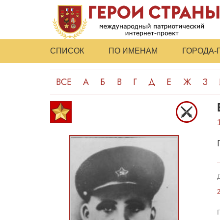
СПИСОК
ПО ИМЕНАМ
ГОРОДА-
ВСЕ
А
Б
В
Г
Д
Е
Ж
З