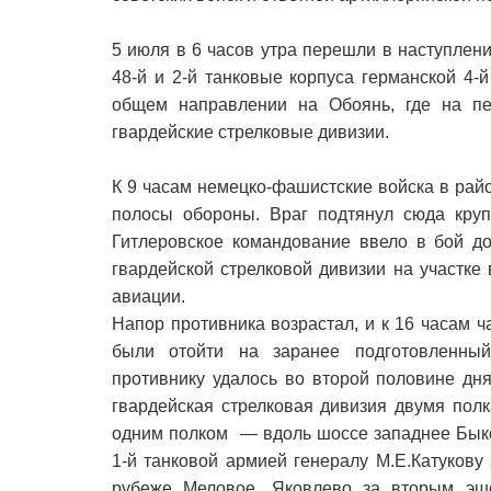
5 июля в 6 часов утра перешли в наступлен
48-й и 2-й танковые корпуса германской 4-
общем направлении на Обоянь, где на пе
гвардейские стрелковые дивизии.
К 9 часам немецко-фашистские войска в рай
полосы обороны. Враг подтянул сюда круп
Гитлеровское командование ввело в бой до
гвардейской стрелковой дивизии на участке
авиации.
Напор противника возрастал, и к 16 часам 
были отойти на заранее подготовленны
противнику удалось во второй половине дн
гвардейская стрелковая дивизия двумя пол
одним полком — вдоль шоссе западнее Бык
1-й танковой армией генералу M.E.Катукову
рубеже Меловое, Яковлево за вторым эше