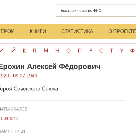
ГЕРОИ
КНИГИ
СТАТИСТИКА
О ПРОЕКТ
И
Й
К
Л
М
Н
О
П
Р
С
Т
У
Ф
Ерохин Алексей Фёдорович
1920 - 09.07.1943
Герой Советского Союза
ДАТЫ УКАЗОВ
21.09.1943
ПАМЯТНИКИ