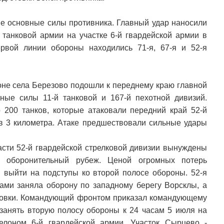
ие основные силы противника. Главный удар наносили
й танковой армии на участке 6-й гвардейской армии в
рвой линии обороны находились 71-я, 67-я и 52-я
оне села Березово подошли к переднему краю главной
ные силы 11-й танковой и 167-й пехотной дивизий.
 200 танков, которые атаковали передний край 52-й
 в 3 километра. Атаке предшествовали сильные удары
части 52-й гвардейской стрелковой дивизии вынуждены
й оборонительный рубеж. Ценой огромных потерь
я выйти на подступы ко второй полосе обороны. 52-я
ками заняла оборону по западному берегу Ворсклы, а
овки. Командующий фронтом приказал командующему
 занять вторую полосу обороны к 24 часам 5 июля на
лоном 6-й гвардейской армии. Участок Сырцево -