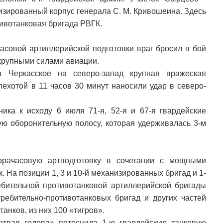
изированный корпус генерала С. М. Кривошеина. Здесь
ивотанковая бригада РВГК.
часовой артиллерийской подготовки враг бросил в бой
крупными силами авиации.
 Черкасское на северо-запад крупная вражеская
пехотой в 11 часов 30 минут наносили удар в северо-
ка к исходу 6 июля 71-я, 52-я и 67-я гвардейские
ую оборонительную полосу, которая удерживалась 3-м
орачасовую артподготовку в сочетании с мощными
 На позиции 1, 3 и 10-й механизированных бригад и 1-
ребительной противотанковой артиллерийской бригады
требительно-противотанковых бригад и других частей
анков, из них 100 «тигров».
твая голова» потеснила 1-ю гвардейскую танковую