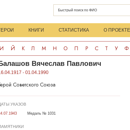
ГЕРОИ
КНИГИ
СТАТИСТИКА
О ПРОЕКТ
И
Й
К
Л
М
Н
О
П
Р
С
Т
У
Ф
Балашов Вячеслав Павлович
16.04.1917 - 01.04.1990
Герой Советского Союза
ДАТЫ УКАЗОВ
24.07.1943
Медаль № 1031
ПАМЯТНИКИ