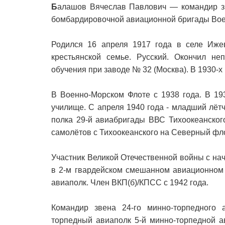
Б
алашов Вячеслав Павлович — командир зв
бомбардировочной авиационной бригады Вое
Родился 16 апреля 1917 года в селе Ижев
крестьянской семье. Русский. Окончил не
обучения при заводе № 32 (Москва). В 1930-х
В Военно-Морском Флоте с 1938 года. В 19
училище. С апреля 1940 года - младший лётч
полка 29-й авиабригады ВВС Тихоокеанског
самолётов с Тихоокеанского на Северный фло
Участник Великой Отечественной войны с на
в 2-м гвардейском смешанном авиационном 
авиаполк. Член ВКП(б)/КПСС с 1942 года.
Командир звена 24-го минно-торпедного а
торпедный авиаполк 5-й минно-торпедной 