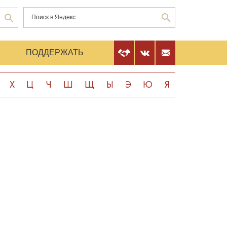
Е
ПОДДЕРЖАТЬ
Х
Ц
Ч
Ш
Щ
Ы
Э
Ю
Я