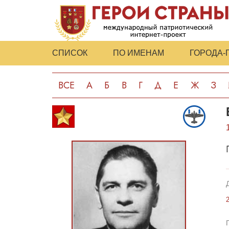
СПИСОК
ПО ИМЕНАМ
ГОРОДА-
ВСЕ
А
Б
В
Г
Д
Е
Ж
З