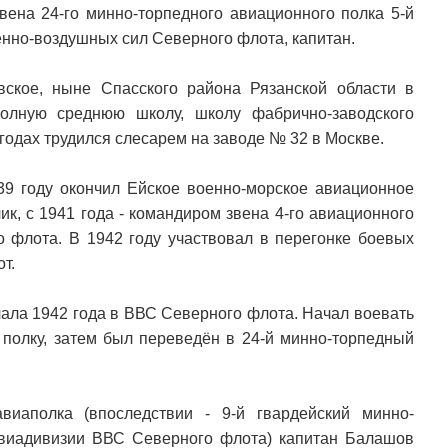
ена 24-го минно-торпедного авиационного полка 5-й
нно-воздушных сил Северного флота, капитан.
ское, ныне Спасского района Рязанской области в
полную среднюю школу, школу фабрично-заводского
 годах трудился слесарем на заводе № 32 в Москве.
39 году окончил Ейское военно-морское авиационное
ик, с 1941 года - командиром звена 4-го авиационного
о флота. В 1942 году участвовал в перегонке боевых
т.
чала 1942 года в ВВС Северного флота. Начал воевать
полку, затем был переведён в 24-й минно-торпедный
виаполка (впоследствии - 9-й гвардейский минно-
авиадивизии ВВС Северного флота) капитан Балашов