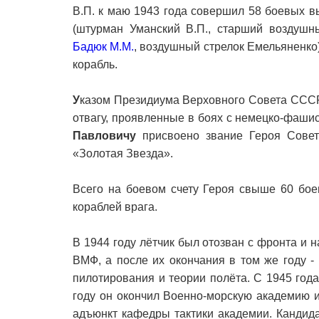
В.П. к маю 1943 года совершил 58 боевых вы
(штурман Уманский В.П., старший воздушны
Бадюк М.М.
, воздушный стрелок Емельяненко
корабль.
У
казом Президиума Верховного Совета СССР 
отвагу, проявленные в боях с немецко-фаши
Павловичу
присвоено звание Героя Совет
«Золотая Звезда».
Всего на боевом счету Героя свыше 60 бое
кораблей врага.
В 1944 году лётчик был отозван с фронта и
ВМФ, а после их окончания в том же году -
пилотирования и теории полёта. С 1945 год
году он окончил Военно-морскую академию и
адъюнкт кафедры тактики академии. Кандида