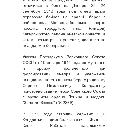
отличился в боях на Днепре. 23- 24
сентября 1943 года под огнём врага
перевозил бойцов на правый берег в
районе села Монастырёк (ныне в черте
посёлка городского типа Ржищев)
Кагарлыкского района Киевской области, а
затем, несмотря на ранение, доставил на
плацдарм и боеприпасы.
У
казом Президиума Верховного Совета
СССР от 10 января 1944 года за мужество
и героизм, проявленные при
форсировании Днепра и удержании
плацдарма на его правом берегу рядовому
Сергею Николаевичу Кондратьеву
присвоено звание Героя Советского Союза
с вручением ордена Ленина и медали
"Золотая Звезда" (№ 2369).
В 1945 году старший сержант С.Н.
Кондратьев демобилизовался. Жил в
Киеве. Работал начальником