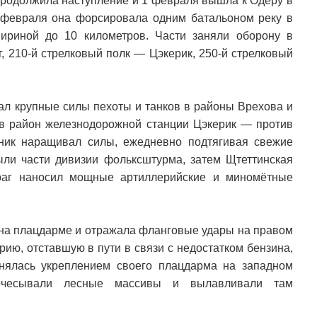
продолжила наступление и 1 февраля вышла к Одеру в
2 февраля она форсировала одним батальоном реку в
ириной до 10 километров. Части заняли оборону в
, 210-й стрелковый полк — Цэкерик, 250-й стрелковый
вал крупные силы пехоты и танков в районы Врехова и
и в район железнодорожной станции Цэкерик — против
вник наращивал силы, ежедневно подтягивая свежие
ли части дивизии фольксштурма, затем Щтеттинская
раг наносил мощные артиллерийские и миномётные
 на плацдарме и отражала фланговые удары на правом
рию, отставшую в пути в связи с недостатком бензина,
нялась укреплением своего плацдарма на западном
очесывали лесные массивы и вылавливали там