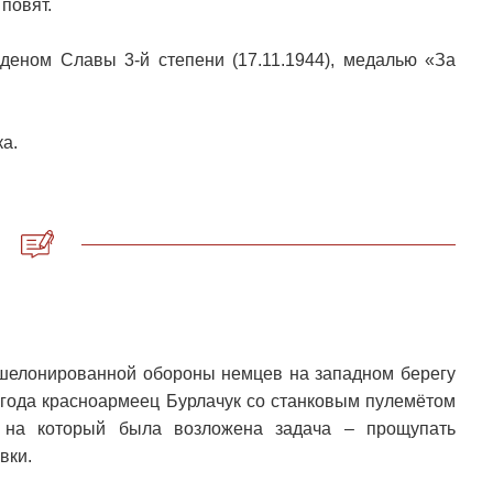
повят.
рденом Славы 3-й степени (17.11.1944), медалью «За
а.
эшелонированной обороны немцев на западном берегу
года красноармеец Бурлачук со станковым пулемётом
 на который была возложена задача – прощупать
вки.