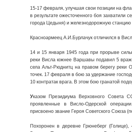
15-17 февраля, улучшая свои позиции на флан
в результате ожесточенного боя захватили с
города Цедыня) и железнодорожную станцию 
Красноармеец А.И.Бурлачук отличился в Вис
14 и 15 января 1945 года при прорыве сил
реки Висла южнее Варшавы подавил 5 враже
села Альт-Рюднитц на правом берегу реки 
точек. 17 февраля в бою за удержание госпо
10 контратак врага. В этом бою гранатой под
У
казом Президиума Верховного Совета С
проявленные в Висло-Одерской операци
присвоено звание Героя Советского Союза (п
Похоронен в деревне Грюнеберг (Голице), 