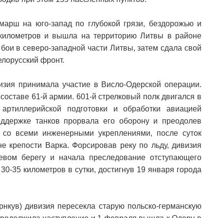
арш на юго-запад по глубокой грязи, бездорожью и
километров и вышла на территорию Литвы в районе
бои в северо-западной части Литвы, затем сдала свой
елорусский фронт.
визия принимала участие в Висло-Одерской операции.
составе 61-й армии. 601-й стрелковый полк двигался в
артиллерийской подготовки и обработки авиацией
оддержке танков прорвала его оборону и преодолев
 со всеми инженерными укреплениями, после суток
е крепости Варка. Форсировав реку по льду, дивизия
евом берегу и начала преследование отступающего
30-35 километров в сутки, достигнув 19 января города
рнкув) дивизия пересекла старую польско-германскую