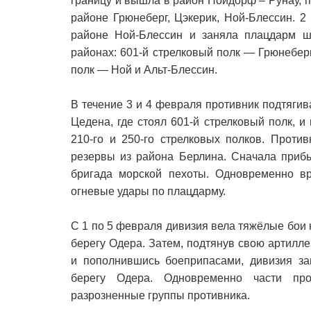
границу и вышла в район Нойдорф – Рунау, 
районе Грюнеберг, Цэкерик, Ной-Блессин. 
районе Ной-Блессин и заняла плацдарм ш
районах: 601-й стрелковый полк — Грюнеберг
полк — Ной и Альт-Блессин.
В течение 3 и 4 февраля противник подтяги
Цедена, где стоял 601-й стрелковый полк, 
210-го и 250-го стрелковых полков. Проти
резервы из района Берлина. Сначала прибы
бригада морской пехоты. Одновременно в
огневые удары по плацдарму.
С 1 по 5 февраля дивизия вела тяжёлые бои
берегу Одера. Затем, подтянув свою артилле
и пополнившись боеприпасами, дивизия за
берегу Одера. Одновременно части пр
разрозненные группы противника.