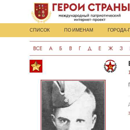
СПИСОК
ПО ИМЕНАМ
ГОРОДА-
ВСЕ
А
Б
В
Г
Д
Е
Ж
З