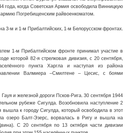
44 года, когда Советская Армия освободила Винницкую
 в армию Погребищенским райвоенкоматом.
на 3-м и 1-м Прибалтийских, 1-м Белорусском фронтах.
 затем 1-м Прибалтийском фронте принимал участие в
оде которой 82-я стрелковая дивизия, с 20 сентября,
аселённого пункта Харгла и наступая из района
равлении Валмиера –Смилтене – Цесис, с боями
 Гауя и железной дороги Псков-Рига. 30 сентября 1944
тельном рубеже Сигулда. Возобновила наступление 2
я вышла к городу Сигулда, который освободила в этот
ла озеро Балт-Эзерс, ворвалась в Ригу и вышла на
вина). С 20 сентября по 13 октября части дивизии
одив при этом 155 населённых пунктов.