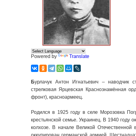
Powered by
Translate
Б
урлачук Антон Игнатьевич – наводчик ст
стрелковая Ярцевская Краснознамённая орд
фронт), красноармеец.
Родился в 1925 году в селе Морозовка Пог
крестьянской семье. Украинец. В 1940 году 
колхозе. В начале Великой Отечественной
оккупирован германской армией. Шестнадца