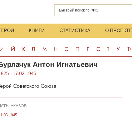
ГЕРОИ
КНИГИ
СТАТИСТИКА
О ПРОЕКТ
И
Й
К
Л
М
Н
О
П
Р
С
Т
У
Ф
Бурлачук Антон Игнатьевич
1925 - 17.02.1945
Герой Советского Союза
ДАТЫ УКАЗОВ
31.05.1945