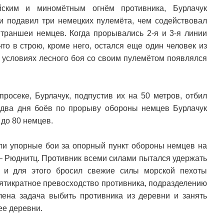
йским и миномётным огнём противника, Бурлачук
и подавил три немецких пулемёта, чем содействовал
 траншеи немцев. Когда прорывались 2-я и 3-я линии
что в строю, кроме него, остался еще один человек из
ых условиях лесного боя со своим пулемётом появлялся
просеке, Бурлачук, подпустив их на 50 метров, отбил
а два дня боёв по прорыву обороны немцев Бурлачук
 до 80 немцев.
шли упорные бои за опорный пункт обороны немцев на
 – Рюднитц. Противник всеми силами пытался удержать
 и для этого бросил свежие силы морской пехоты
сятикратное превосходство противника, подразделению
ена задача выбить противника из деревни и занять
ее деревни.