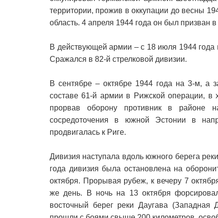
территории, прожив в оккупации до весны 19
область. 4 апреля 1944 года он был призван
В действующей армии – с 18 июля 1944 года 
Сражался в 82-й стрелковой дивизии.
В сентябре – октябре 1944 года на 3-м, а
составе 61-й армии в Рижской операции, в х
прорвав оборону противник в районе н
сосредоточения в южной Эстонии в нап
продвигалась к Риге.
Дивизия наступала вдоль южного берега реки
года дивизия была остановлена на оборони
октября. Прорывая рубеж, к вечеру 7 октябр
же день. В ночь на 13 октября форсирова
восточный берег реки Даугава (Западная Д
прошли с боями свыше 200 километров, освоб