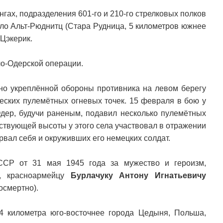
гах, подразделения 601-го и 210-го стрелковых полков
ело Альт-Рюднитц (Стара Рудница, 5 километров южнее
Цэкерик.
ло-Одерской операции.
ьно укреплённой обороны противника на левом берегу
ских пулемётных огневых точек. 15 февраля в бою у
Одер, будучи раненым, подавил несколько пулемётных
дствующей высоты у этого села участвовал в отражении
орвал себя и окруживших его немецких солдат.
ССР от 31 мая 1945 года за мужество и героизм,
и, красноармейцу
Бурлачуку Антону Игнатьевичу
осмертно).
4 километра юго-восточнее города Цедыня, Польша,