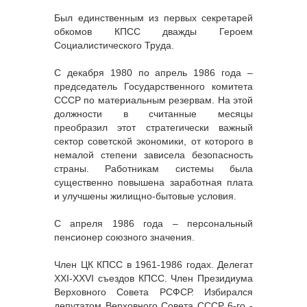
Был единственным из первых секретарей
обкомов КПСС дважды Героем
Социалистического Труда.
С декабря 1980 по апрель 1986 года –
председатель Государственного комитета
СССР по материальным резервам. На этой
должности в считанные месяцы
преобразил этот стратегически важный
сектор советской экономики, от которого в
немалой степени зависела безопасность
страны. Работникам системы была
существенно повышена заработная плата
и улучшены жилищно-бытовые условия.
С апреля 1986 года – персональный
пенсионер союзного значения.
Член ЦК КПСС в 1961-1986 годах. Делегат
XXI-XXVI съездов КПСС. Член Президиума
Верховного Совета РСФСР. Избирался
депутатом Верховного Совета СССР 6-го -