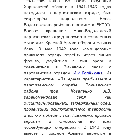
1941-1945 годов. Во время оккупации
Харьковской области в 1941-1943 годах
находился в партизанском отряде, был
секретарём подпольного Ново-
Водолажского районного комитета ВКП(б).
Боевое крещение Ново-Водолажский
партизанский отряд получил в совместных
с частями Красной Армии оборонительных
боях. В мае 1942 года командование
приказало отряду перейти через линию
фронта, углубиться в тыл врага и
соединиться в Змиевских лесах с
партизанским отрядом
И.И.Копёнкина
. Из
характеристики:
«За время пребывания в
партизанском отряде Волчанского
района тов. Коваленко А.В.
зарекомендовал себя как
дисциплинированный, выдержанный боец,
проявивший исключительную твердость
и волю к победе... Тов. Коваленко проявил
героизм и стойкость во всех
последующих операциях».
В 1943 году
вместе с Красной Армией вернулся в