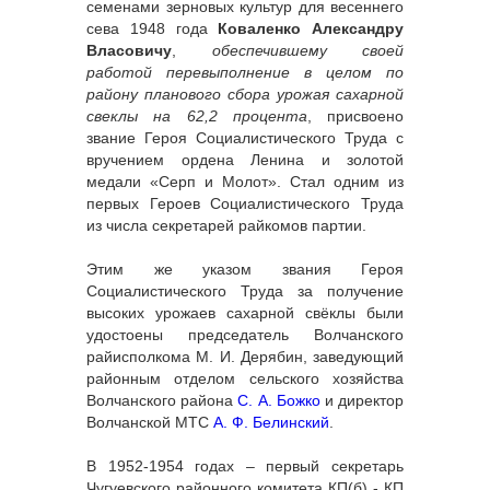
семенами зерновых культур для весеннего
сева 1948 года
Коваленко Александру
Власовичу
,
обеспечившему своей
работой перевыполнение в целом по
району планового сбора урожая сахарной
свеклы на 62,2 процента
, присвоено
звание Героя Социалистического Труда с
вручением ордена Ленина и золотой
медали «Серп и Молот». Стал одним из
первых Героев Социалистического Труда
из числа секретарей райкомов партии.
Этим же указом звания Героя
Социалистического Труда за получение
высоких урожаев сахарной свёклы были
удостоены председатель Волчанского
райисполкома М. И. Дерябин, заведующий
районным отделом сельского хозяйства
Волчанского района
С. А. Божко
и директор
Волчанской МТС
А. Ф. Белинский
.
В 1952-1954 годах – первый секретарь
Чугуевского районного комитета КП(б) - КП