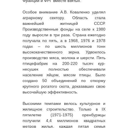
Франции и ФРГ вместе взятых.
Особое внимание А.В. Коваленко уделял
аграрному сектору. Область стала
важнейшей житницей СССР.
Производственные фонды на селе к 1980
году выросли в три раза. Страна ежегодно
получала по пять, а в 1968, 1976 и 1978
годах – по шесть миллионов тонн
высококачественного зерна. Удвоилось
производство мяса, молока и шерсти. Пять
птицефабрик на 200-220 тысяч кур-
несушек полностью обеспечивали
население яйцом, мясом птицы. Было
создано 50 объединений по откорму
крупного рогатого скота, доказавших свою
высочайшую эффективность.
Высокими темпами велось культурное и
жилищное строительство. Только в IX
пятилетке (1971-1975) оренбуржцы
получили 4,4 миллионов квадратных
метров жилья, каждая пятая семья