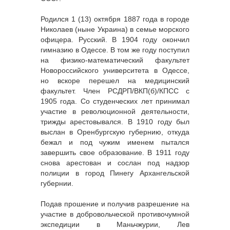
Родился 1 (13) октября 1887 года в городе
Николаев (ныне Украина) в семье морского
офицера. Русский. В 1904 году окончил
гимназию в Одессе. В том же году поступил
на физико-математический факультет
Новороссийского университета в Одессе,
но вскоре перешел на медицинский
факультет. Член РСДРП/ВКП(б)/КПСС с
1905 года. Со студенческих лет принимал
участие в революционной деятельности,
трижды арестовывался. В 1910 году был
выслан в Оренбургскую губернию, откуда
бежал и под чужим именем пытался
завершить свое образование. В 1911 году
снова арестован и сослан под надзор
полиции в город Пинегу Архангельской
губернии.
Подав прошение и получив разрешение на
участие в добровольческой противочумной
экспедиции в Маньчжурии, Лев