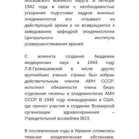
Московского военного округа. В октябре
1942 года в связи с необходимостью
ускорения подготовки кадров военных
эпидемиологов его отзывают из
действующей армии и он возвращается к
заведованию кафедрой эпидемиологии
Центрального института
усовершенствования врачей.
С момента создания Академии
медицинских наук в 1944 году
Л.В.Громашевский в числе других
крупнейших ученых страны был избран
действительным членом АМН СССР;
исполнял обязанности члена Бюро
отделения гигиены и эпидемиологии АМН
СССР. В 1946 году командирован в США,
где принял участие в создании Всемирной
организации здравоохранения –
Учредительной ассамблеи ВОЗ.
В послевоенные годы в Украине сложилась
тяжелая эпидемическая обстановка,