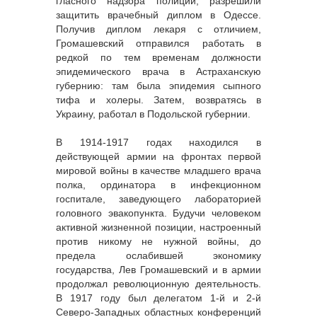
гласного надзора полиции, разрешили
защитить врачебный диплом в Одессе.
Получив диплом лекаря с отличием,
Громашевский отправился работать в
редкой по тем временам должности
эпидемического врача в Астраханскую
губернию: там была эпидемия сыпного
тифа и холеры. Затем, возвратясь в
Украину, работал в Подольской губернии.
В 1914-1917 годах находился в
действующей армии на фронтах первой
мировой войны в качестве младшего врача
полка, ординатора в инфекционном
госпитале, заведующего лабораторией
головного эвакопункта. Будучи человеком
активной жизненной позиции, настроенный
против никому не нужной войны, до
предела ослабившей экономику
государства, Лев Громашевский и в армии
продолжал революционную деятельность.
В 1917 году был делегатом 1-й и 2-й
Северо-Западных областных конференций