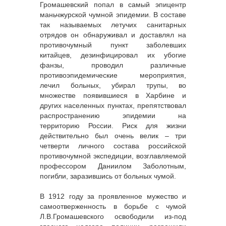
Громашевский попал в самый эпицентр
маньчжурской чумной эпидемии. В составе
так называемых летучих санитарных
отрядов он обнаруживал и доставлял на
противочумный пункт заболевших
китайцев, дезинфицировал их убогие
фанзы, проводил различные
противоэпидемические мероприятия,
лечил больных, убирал трупы, во
множестве появившиеся в Харбине и
других населенных пунктах, препятствовал
распространению эпидемии на
территорию России. Риск для жизни
действительно был очень велик – три
четверти личного состава российской
противочумной экспедиции, возглавляемой
профессором Даниилом Заболотным,
погибли, заразившись от больных чумой.
В 1912 году за проявленное мужество и
самоотверженность в борьбе с чумой
Л.В.Громашевского освободили из-под