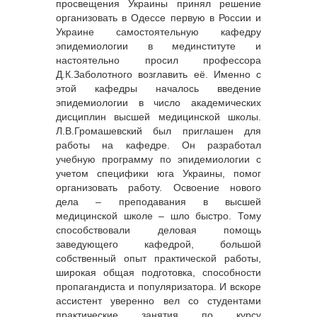
просвещения Украины принял решение
организовать в Одессе первую в России и
Украине самостоятельную кафедру
эпидемиологии в мединституте и
настоятельно просил профессора
Д.К.Заболотного возглавить её. Именно с
этой кафедры началось введение
эпидемиологии в число академических
дисциплин высшей медицинской школы.
Л.В.Громашевский был приглашен для
работы на кафедре. Он разработал
учебную программу по эпидемиологии с
учетом специфики юга Украины, помог
организовать работу. Освоение нового
дела – преподавания в высшей
медицинской школе – шло быстро. Тому
способствовали деловая помощь
заведующего кафедрой, большой
собственный опыт практической работы,
широкая общая подготовка, способности
пропагандиста и популяризатора. И вскоре
ассистент уверенно вел со студентами
практические занятия по курсу