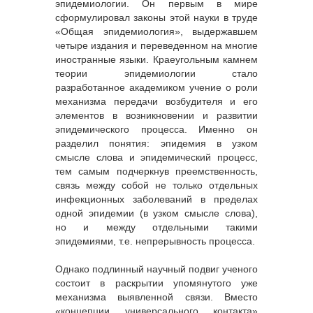
эпидемиологии. Он первым в мире
сформулировал законы этой науки в труде
«Общая эпидемиология», выдержавшем
четыре издания и переведенном на многие
иностранные языки. Краеугольным камнем
теории эпидемиологии стало
разработанное академиком учение о роли
механизма передачи возбудителя и его
элементов в возникновении и развитии
эпидемического процесса. Именно он
разделил понятия: эпидемия в узком
смысле слова и эпидемический процесс,
тем самым подчеркнув преемственность,
связь между собой не только отдельных
инфекционных заболеваний в пределах
одной эпидемии (в узком смысле слова),
но и между отдельными такими
эпидемиями, т.е. непрерывность процесса.
Однако подлинный научный подвиг ученого
состоит в раскрытии упомянутого уже
механизма выявленной связи. Вместо
«концепции универсального контакта»