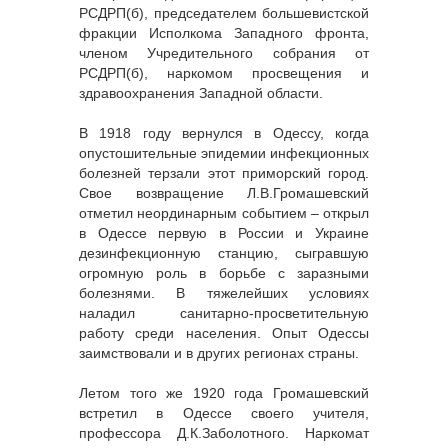
РСДРП(б), председателем большевистской
фракции Исполкома Западного фронта,
членом Учредительного собрания от
РСДРП(б), наркомом просвещения и
здравоохранения Западной области.
В 1918 году вернулся в Одессу, когда
опустошительные эпидемии инфекционных
болезней терзали этот приморский город.
Свое возвращение Л.В.Громашевский
отметил неординарным событием – открыл
в Одессе первую в России и Украине
дезинфекционную станцию, сыгравшую
огромную роль в борьбе с заразными
болезнями. В тяжелейших условиях
наладил санитарно-просветительную
работу среди населения. Опыт Одессы
заимствовали и в других регионах страны.
Летом того же 1920 года Громашевский
встретил в Одессе своего учителя,
профессора Д.К.Заболотного. Наркомат