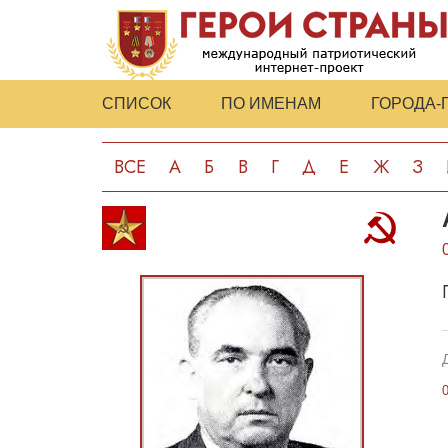
СПИСОК
ПО ИМЕНАМ
ГОРОДА-
ВСЕ
А
Б
В
Г
Д
Е
Ж
З