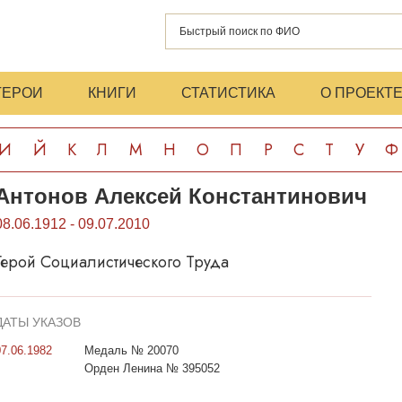
ГЕРОИ
КНИГИ
СТАТИСТИКА
О ПРОЕКТ
И
Й
К
Л
М
Н
О
П
Р
С
Т
У
Ф
Антонов Алексей Константинович
08.06.1912 - 09.07.2010
Герой Социалистического Труда
ДАТЫ УКАЗОВ
07.06.1982
Медаль № 20070
Орден Ленина № 395052