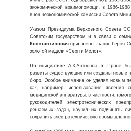
экономической взаимопомощи, в 1986-1988 
внешнеэкономической комиссии Совета Мини
Указом Президиума Верховного Совета СС
Советским государством и в связи с сем
Константинович
присвоено звание Героя Со
золотой медали «Серп и Молот».
По инициативе А.К.Антонова в стране был
развиты существующие или созданы новые на
бюро. Особое внимание он уделял новым пе
как, например, использование явления с
медицинской аппаратуры, в частности, томог
руководителей электротехнических пред
решаемых задач, научил их подчинять л
сохранить электротехническую промышленност