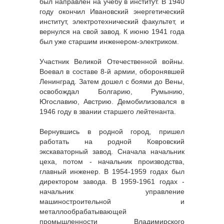
был направлен на учебу в институт. В 1940
году окончил Ивановский энергетический
институт, электротехнический факультет, и
вернулся на свой завод. К июню 1941 года
был уже старшим инженером-электриком.
Участник Великой Отечественной войны.
Воевал в составе 8-й армии, оборонявшей
Ленинград. Затем дошел с боями до Вены,
освобождал Болгарию, Румынию,
Югославию, Австрию. Демобилизовался в
1946 году в звании старшего лейтенанта.
Вернувшись в родной город, пришел
работать на родной Ковровский
экскаваторный завод. Сначала начальник
цеха, потом - начальник производства,
главный инженер. В 1954-1959 годах был
директором завода. В 1959-1961 годах -
начальник управление
машиностроительной и
металлообрабатывающей
промышленности Владимирского