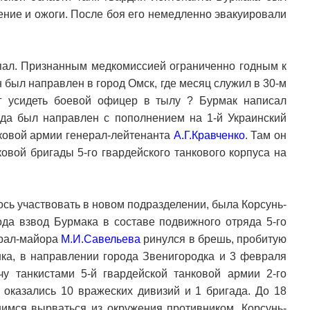
ение и ожоги. После боя его немедленно эвакуировали
опал. Признанным медкомиссией ограниченно годным к
н был направлен в город Омск, где месяц служил в 30-м
г усидеть боевой офицер в тылу ? Бурмак написал
ода был направлен с пополнением на 1-й Украинский
нковой армии генерал-лейтенанта
А.Г.Кравченко
. Там он
ковой бригады 5-го гвардейского танкового корпуса на
сь участвовать в новом подразделении, была Корсунь-
ода взвод Бурмака в составе подвижного отряда 5-го
ерал-майора
М.И.Савельева
ринулся в брешь, пробитую
нка, в направлении города Звенигородка и 3 февраля
у танкистами 5-й гвардейской танковой армии 2-го
» оказались 10 вражеских дивизий и 1 бригада. До 18
мся вырваться из окружения противником. Корсунь-