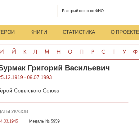
ГЕРОИ
КНИГИ
СТАТИСТИКА
О ПРОЕКТ
И
Й
К
Л
М
Н
О
П
Р
С
Т
У
Ф
Бурмак Григорий Васильевич
25.12.1919 - 09.07.1993
Герой Советского Союза
ДАТЫ УКАЗОВ
24.03.1945
Медаль № 5959