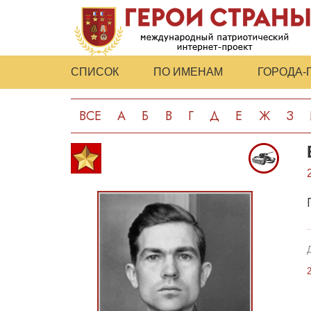
СПИСОК
ПО ИМЕНАМ
ГОРОДА-
ВСЕ
А
Б
В
Г
Д
Е
Ж
З