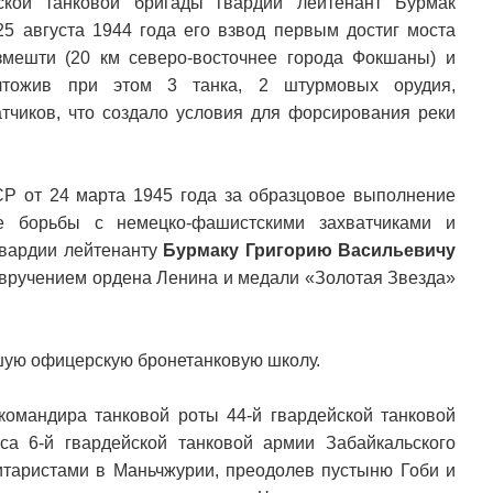
ской танковой бригады гвардии лейтенант Бурмак
25 августа 1944 года его взвод первым достиг моста
змешти (20 км северо-восточнее города Фокшаны) и
чтожив при этом 3 танка, 2 штурмовых орудия,
тчиков, что создало условия для форсирования реки
Р от 24 марта 1945 года за образцовое выполнение
е борьбы с немецко-фашистскими захватчиками и
гвардии лейтенанту
Бурмаку Григорию Васильевичу
 вручением ордена Ленина и медали «Золотая Звезда»
шую офицерскую бронетанковую школу.
 командира танковой роты 44-й гвардейской танковой
уса 6-й гвардейской танковой армии Забайкальского
итаристами в Маньчжурии, преодолев пустыню Гоби и