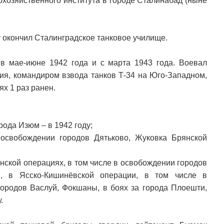
охозяйственного института в городе Сталинабад (ныне
у окончил Сталинградское танковое училище.
в мае-июне 1942 года и с марта 1943 года. Воевал
ия, командиром взвода танков Т-34 на Юго-Западном,
ях 1 раз ранен.
рода Изюм – в 1942 году;
 освобождении городов Дятьково, Жуковка Брянской
нской операциях, в том числе в освобождении городов
ий, в Ясско-Кишинёвской операции, в том числе в
ородов Васлуй, Фокшаны, в боях за города Плоешти,
.