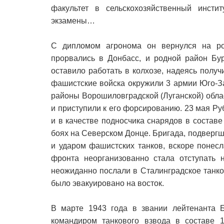
факультет в сельскохозяйственный инст
экзамены…
С дипломом агронома он вернулся на ро
прорвались в Донбасс, и родной район Бу
оставило работать в колхозе, надеясь полу
фашистские войска окружили 3 армии Юго-З
районы Ворошиловградской (Луганской) обла
и приступили к его форсированию. 23 мая Р
и в качестве подносчика снарядов в составе
боях на Северском Донце. Бригада, подвер
и ударом фашистских танков, вскоре понес
фронта неорганизованно стала отступать 
неожиданно послали в Сталинградское танко
было эвакуировано на восток.
В марте 1943 года в звании лейтенанта 
командиром танкового взвода в составе 18