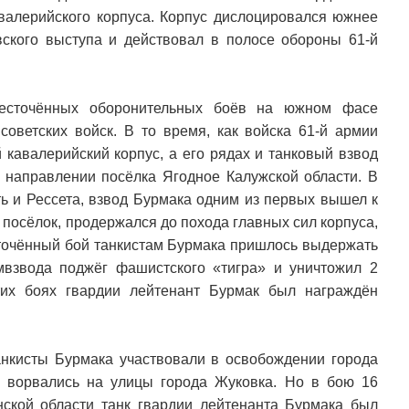
авалерийского корпуса. Корпус дислоцировался южнее
вского выступа и действовал в полосе обороны 61-й
жесточённых оборонительных боёв на южном фасе
советских войск. В то время, как войска 61-й армии
й кавалерийский корпус, а его рядах и танковый взвод
в направлении посёлка Ягодное Калужской области. В
ть и Рессета, взвод Бурмака одним из первых вышел к
 посёлок, продержался до похода главных сил корпуса,
сточённый бой танкистам Бурмака пришлось выдержать
мвзвода поджёг фашистского «тигра» и уничтожил 2
тих боях гвардии лейтенант Бурмак был награждён
анкисты Бурмака участвовали в освобождении города
х ворвались на улицы города Жуковка. Но в бою 16
нской области танк гвардии лейтенанта Бурмака был