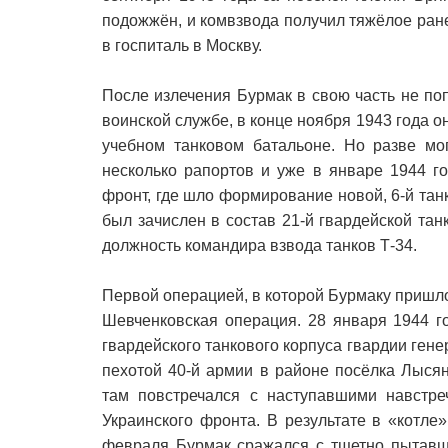
подожжён, и комвзвода получил тяжёлое ран
в госпиталь в Москву.
После излечения Бурмак в свою часть не п
воинской службе, в конце ноября 1943 года о
учебном танковом батальоне. Но разве мо
несколько рапортов и уже в январе 1944 г
фронт, где шло формирование новой, 6-й та
был зачислен в состав 21-й гвардейской тан
должность командира взвода танков Т-34.
Первой операцией, в которой Бурмаку пришло
Шевченковская операция. 28 января 1944 г
гвардейского танкового корпуса гвардии ген
пехотой 40-й армии в районе посёлка Лыся
там повстречался с наступавшими навстреч
Украинского фронта. В результате в «котле
февраля Бурмак сражался с тщетно пытавши