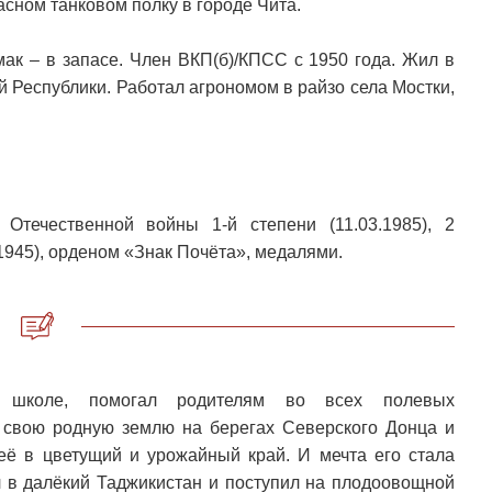
асном танковом полку в городе Чита.
мак – в запасе. Член ВКП(б)/КПСС с 1950 года. Жил в
 Республики. Работал агрономом в райзо села Мостки,
 Отечественной войны 1-й степени (11.03.1985), 2
1945), орденом «Знак Почёта», медалями.
 школе, помогал родителям во всех полевых
 свою родную землю на берегах Северского Донца и
 её в цветущий и урожайный край. И мечта его стала
ал в далёкий Таджикистан и поступил на плодоовощной