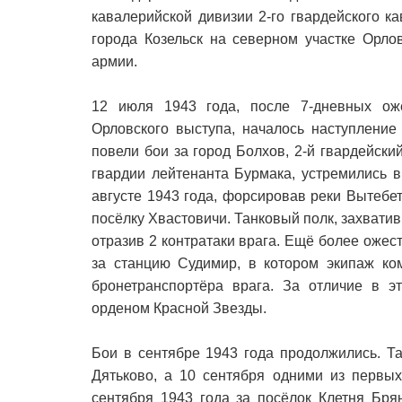
кавалерийской дивизии 2-го гвардейского к
города Козельск на северном участке Орло
армии.
12 июля 1943 года, после 7-дневных о
Орловского выступа, началось наступление 
повели бои за город Болхов, 2-й гвардейски
гвардии лейтенанта Бурмака, устремились 
августе 1943 года, форсировав реки Вытебе
посёлку Хвастовичи. Танковый полк, захватив
отразив 2 контратаки врага. Ещё более оже
за станцию Судимир, в котором экипаж ко
бронетранспортёра врага. За отличие в э
орденом Красной Звезды.
Бои в сентябре 1943 года продолжились. Т
Дятьково, а 10 сентября одними из первы
сентября 1943 года за посёлок Клетня Бря