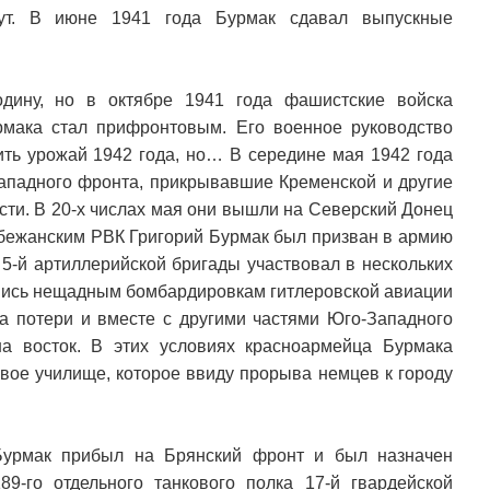
итут. В июне 1941 года Бурмак сдавал выпускные
дину, но в октябре 1941 года фашистские войска
рмака стал прифронтовым. Его военное руководство
чить урожай 1942 года, но… В середине мая 1942 года
ападного фронта, прикрывавшие Кременской и другие
сти. В 20-х числах мая они вышли на Северский Донец
убежанским РВК Григорий Бурмак был призван в армию
 5-й артиллерийской бригады участвовал в нескольких
гшись нещадным бомбардировкам гитлеровской авиации
ла потери и вместе с другими частями Юго-Западного
на восток. В этих условиях красноармейца Бурмака
вое училище, которое ввиду прорыва немцев к городу
Бурмак прибыл на Брянский фронт и был назначен
9-го отдельного танкового полка 17-й гвардейской