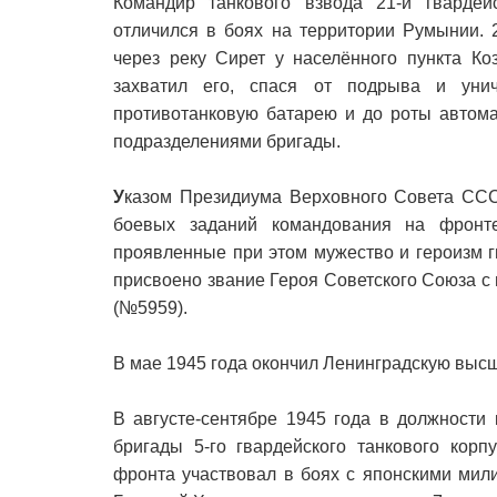
Командир танкового взвода 21-й гвардей
отличился в боях на территории Румынии. 
через реку Сирет у населённого пункта Ко
захватил его, спася от подрыва и уни
противотанковую батарею и до роты автома
подразделениями бригады.
У
казом Президиума Верховного Совета ССС
боевых заданий командования на фронт
проявленные при этом мужество и героизм 
присвоено звание Героя Советского Союза с
(№5959).
В мае 1945 года окончил Ленинградскую выс
В августе-сентябре 1945 года в должности
бригады 5-го гвардейского танкового корп
фронта участвовал в боях с японскими мил