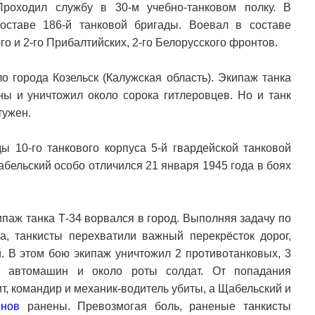
роходил службу в 30-м учебно-танковом полку. В
ставе 186-й танковой бригады. Воевал в составе
-го и 2-го Прибалтийских, 2-го Белорусского фронтов.
 города Козельск (Калужская область). Экипаж танка
ны и уничтожил около сорока гитлеровцев. Но и танк
тужен.
ды 10-го танкового корпуса 5-й гвардейской танковой
бельский особо отличился 21 января 1945 года в боях
ипаж танка Т-34 ворвался в город. Выполняя задачу по
а, танкисты перехватили важный перекрёсток дорог,
. В этом бою экипаж уничтожил 2 противотанковых, 3
18 автомашин и около роты солдат. От попадания
т, командир и механик-водитель убиты, а Щабельский и
снов
ранены. Превозмогая боль, раненые танкисты