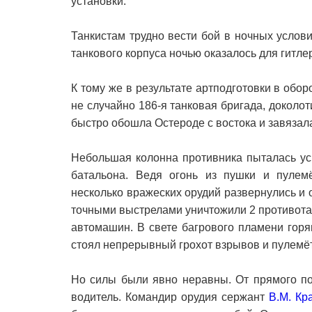
установки.
Танкистам трудно вести бой в ночных услови
танкового корпуса ночью оказалось для гитл
К тому же в результате артподготовки в обо
не случайно 186-я танковая бригада, доколо
быстро обошла Остероде с востока и завязала
Небольшая колонна противника пыталась уско
батальона. Ведя огонь из пушки и пулемё
несколько вражеских орудий развернулись и 
точными выстрелами уничтожили 2 противота
автомашин. В свете багрового пламени гор
стоял непрерывный грохот взрывов и пулемё
Но силы были явно неравны. От прямого по
водитель. Командир орудия сержант
В.М. Кр