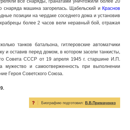
треляли все снаряды, гранатами уничтожили более 20
го снаряда машина загорелась. Щабельский и
Краснов
дные позиции на чердаке соседнего дома и установив
, храбрецы более 2 часов вели неравный бой, отражая
колько танков батальона, гитлеровские автоматчики
ку и оставив перед домом, в котором засели танкисты,
го Совета СССР от 19 апреля 1945 г. старшине И.П.
 мужество и самоотверженность при выполнении
ние Героя Советского Союза.
9.
Биографию подготовил:
В.В.Примаченко