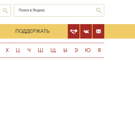
Е
ПОДДЕРЖАТЬ
Х
Ц
Ч
Ш
Щ
Ы
Э
Ю
Я