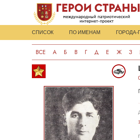
СПИСОК
ПО ИМЕНАМ
ГОРОДА-
ВСЕ
А
Б
В
Г
Д
Е
Ж
З