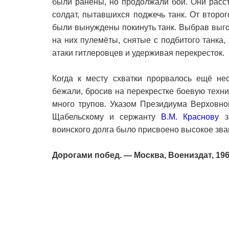
были ранены, но продолжали бой. Они расс
солдат, пытавшихся поджечь танк. От второ
были вынуждены покинуть танк. Выбрав выго
на них пулемёты, снятые с подбитого танка
атаки гитлеровцев и удерживая перекресток.
Когда к месту схватки прорвалось ещё нес
бежали, бросив на перекрестке боевую техни
много трупов. Указом Президиума Верховно
Щабельскому и сержанту
В.М. Краснову
за
воинского долга было присвоено высокое зва
Дорогами побед. — Москва, Воениздат, 196