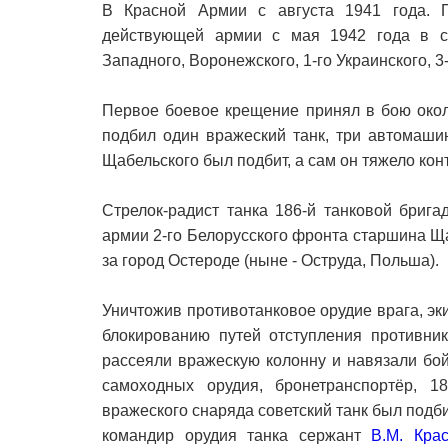
В Красной Армии с августа 1941 года. П
действующей армии с мая 1942 года в со
Западного, Воронежского, 1-го Украинского, 3
Первое боевое крещение принял в бою около
подбил один вражеский танк, три автомаши
Щабельского был подбит, а сам он тяжело кон
Стрелок-радист танка 186-й танковой брига
армии 2-го Белорусского фронта старшина Ща
за город Остероде (ныне - Оструда, Польша).
Уничтожив противотанковое орудие врага, эк
блокированию путей отступления противник
рассеяли вражескую колонну и навязали бой
самоходных орудия, бронетранспортёр, 
вражеского снаряда советский танк был подби
командир орудия танка сержант
В.М. Кра