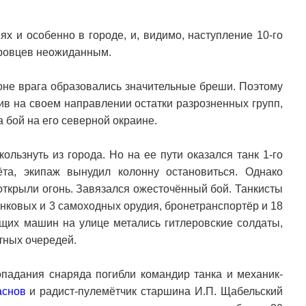
ях и особенно в городе, и, видимо, наступление 10-го
еровцев неожиданным.
роне врага образовались значительные бреши. Поэтому
тив на своем направлении остатки разрозненных групп,
 бой на его северной окраине.
льзнуть из города. Но на ее пути оказался танк 1-го
та, экипаж вынудил колонну остановиться. Однако
открыли огонь. Завязался ожесточённый бой. Танкисты
нковых и 3 самоходных орудия, бронетранспортёр и 18
ящих машин на улице метались гитлеровские солдаты,
тных очередей.
падания снаряда погибли командир танка и механик-
аснов
и радист-пулемётчик старшина И.П. Щабельский